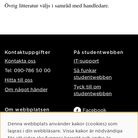
Övrig litteratur väljs i samråd med handledare.
Kontaktuppgifter
På studentwebben
Kontakta oss
IT-support
Tel: 090-786 50 00
Så funkar
studentwebben
Hitta till oss
Tyck till om
Om något händer
studentwebben
Om webbplatsen
Facebook
Tillgänglighet på umu.se
Instagram
Cookie-samtycke
Denna webbplats använder kakor (cookies) som
Behandling av
TikTok
lagras i din webbläsare. Vissa kakor är nödvändiga
personuppgifter
för att sidan ska fungera korrekt och andra är