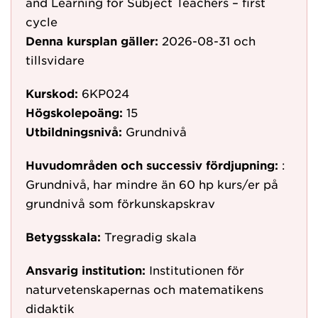
and Learning for Subject Teachers – first
cycle
Denna kursplan gäller:
2026-08-31
och
tillsvidare
Kurskod:
6KP024
Högskolepoäng:
15
Utbildningsnivå:
Grundnivå
Huvudområden och successiv fördjupning:
:
Grundnivå, har mindre än 60 hp kurs/er på
grundnivå som förkunskapskrav
Betygsskala:
Tregradig skala
Ansvarig institution:
Institutionen för
naturvetenskapernas och matematikens
didaktik