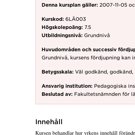
Denna kursplan gäller:
2007-11-05
oc
Kurskod:
6LÄ003
Högskolepoäng:
7.5
Utbildningsnivå:
Grundnivå
Huvudområden och successiv fördju
Grundnivå, kursens fördjupning kan in
Betygsskala:
Väl godkänd, godkänd,
Ansvarig institution:
Pedagogiska ins
Beslutad av:
Fakultetsnämnden för l
Innehåll
Kursen behandlar hur yrkens innehåll förändr