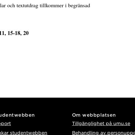
klar och textutdrag tillkommer i begränsad
11, 15-18, 20
tudentwebben
Om webbplatsen
pport
Tillgänglighet på umu.se
nkar studentwebben
Behandling av personuppg