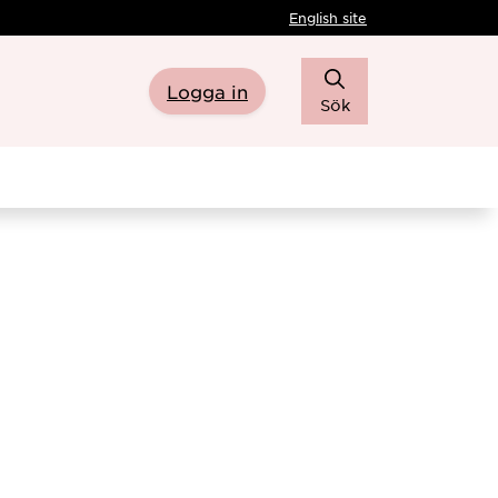
English site
Logga in
Sök