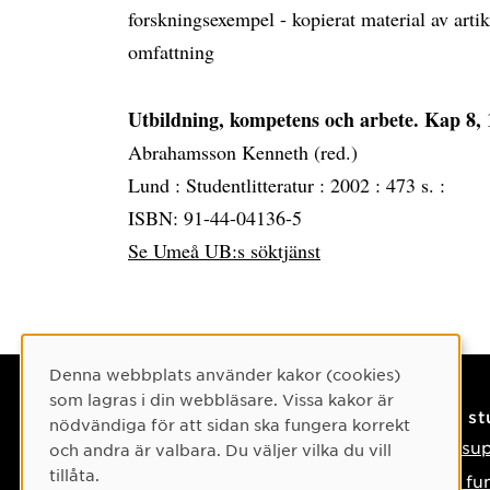
forskningsexempel - kopierat material av arti
omfattning
Utbildning, kompetens och arbete. Kap 8, 
Abrahamsson Kenneth (red.)
Lund :
Studentlitteratur :
2002 :
473 s. :
ISBN: 91-44-04136-5
Se Umeå UB:s söktjänst
Cookie-samtycke
Denna webbplats använder kakor (cookies)
som lagras i din webbläsare. Vissa kakor är
Kontaktuppgifter
På s
nödvändiga för att sidan ska fungera korrekt
Kontakta oss
IT-su
och andra är valbara. Du väljer vilka du vill
tillåta.
Tel: 090-786 50 00
Så fu