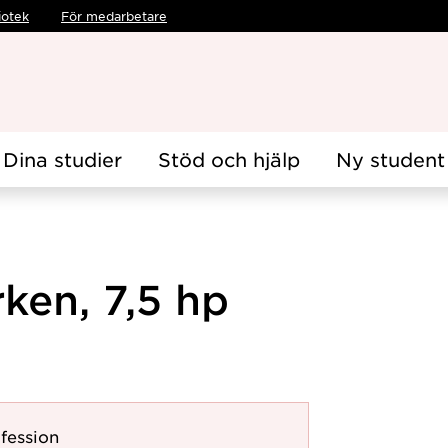
iotek
För medarbetare
Dina studier
Stöd och hjälp
Ny student
rken, 7,5 hp
fession