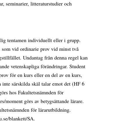
, seminarier, litteraturstudier och
ig tentamen individuellt eller i grupp.
 som vid ordinarie prov vid minst två
ingstillfället. Undantag från denna regel kan
ande vetenskapliga förändringar. Student
rov för en kurs eller en del av en kurs,
 inte särskilda skäl talar emot det (HF 6
görs hos Fakultetsnämnden för
urs/moment görs av betygsättande lärare.
ultetsnämnden för lärarutbildning.
u.se/blankett/SA.