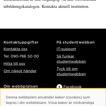
utbildningskatalogen. Kontakta aktuell institution.
Kontaktuppgifter
På studentwebben
Kontakta oss
IT-support
Tel: 090-786 50 00
Så funkar
studentwebben
Hitta till oss
Tyck till om
Om något händer
studentwebben
Om webbplatsen
Facebook
Tillgänglighet på umu.se
Instagram
Cookie-samtycke
Denna webbplats använder kakor (cookies) som
Behandling av
TikTok
lagras i din webbläsare. Vissa kakor är nödvändiga
personuppgifter