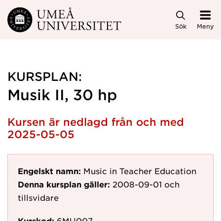
Hoppa direkt till innehållet
Sök
Meny
KURSPLAN:
Musik II, 30 hp
Kursen är nedlagd från och med
2025-05-05
Engelskt namn:
Music in Teacher Education
Denna kursplan gäller:
2008-09-01
och
tillsvidare
Kurskod:
6MU007