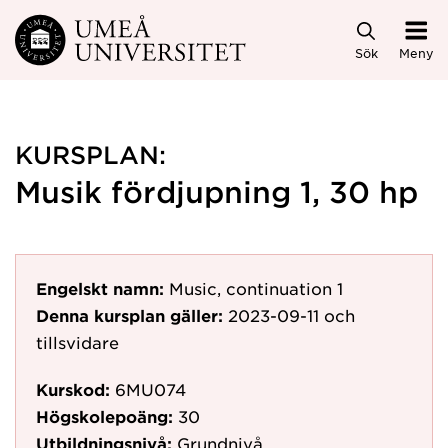
Hoppa direkt till innehållet
Sök
Meny
KURSPLAN:
Musik fördjupning 1, 30 hp
Engelskt namn:
Music, continuation 1
Denna kursplan gäller:
2023-09-11
och
tillsvidare
Kurskod:
6MU074
Högskolepoäng:
30
Utbildningsnivå:
Grundnivå