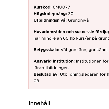
Kurskod:
6MU077
Högskolepoäng:
30
Utbildningsnivå:
Grundnivå
Huvudområden och successiv fördju
har mindre än 60 hp kurs/er på gru
Betygsskala:
Väl godkänd, godkänd,
Ansvarig institution:
Institutionen fö
lärarutbildningen
Beslutad av:
Utbildningsledaren för 
08
Innehåll