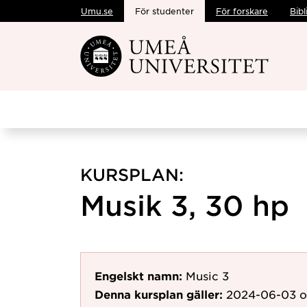
Umu.se
För studenter
För forskare
Bibl
Hoppa direkt till innehållet
KURSPLAN:
Musik 3, 30 hp
Engelskt namn:
Music 3
Denna kursplan gäller:
2024-06-03
o