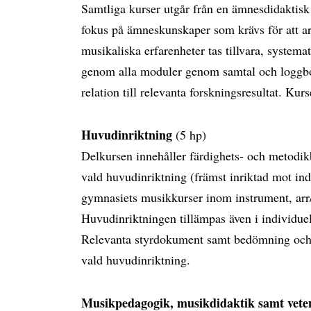
Samtliga kurser utgår från en ämnesdidaktisk 
fokus på ämneskunskaper som krävs för att a
musikaliska erfarenheter tas tillvara, systemat
genom alla moduler genom samtal och loggbok
relation till relevanta forskningsresultat. Kur
Huvudinriktning
(5 hp)
Delkursen innehåller färdighets- och metodik
vald huvudinriktning (främst inriktad mot in
gymnasiets musikkurser inom instrument, arr
Huvudinriktningen tillämpas även i individue
Relevanta styrdokument samt bedömning och be
vald huvudinriktning.
Musikpedagogik, musikdidaktik samt veten