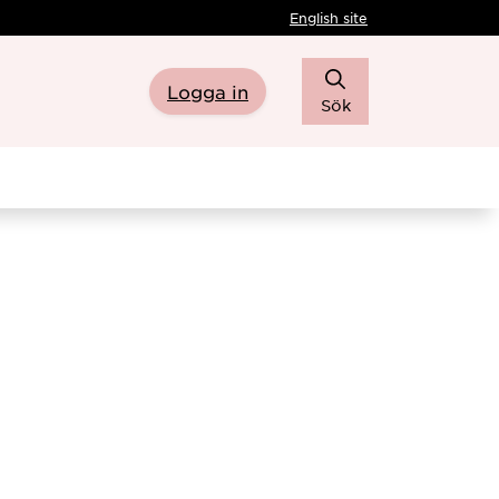
English site
Logga in
Sök