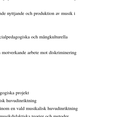
ande nyttjande och produktion av musik i
ecialpedagogiska och mångkulturella
h motverkande arbete mot diskriminering
gogiska projekt
lisk huvudinriktning
 inom en vald musikalisk huvudinriktning
 musikdidaktiska teorier och metoder