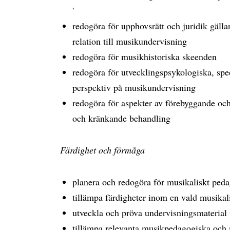
'
redogöra för upphovsrätt och juridik gäll
relation till musikundervisning
redogöra för musikhistoriska skeenden
redogöra för utvecklingspsykologiska, sp
perspektiv på musikundervisning
redogöra för aspekter av förebyggande oc
och kränkande behandling
Färdighet och förmåga
planera och redogöra för musikaliskt peda
tillämpa färdigheter inom en vald musika
utveckla och pröva undervisningsmaterial
tillämpa relevanta musikpedagogiska och