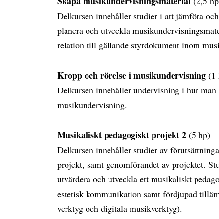
Skapa musikundervisningsmateria
l (2,5 h
Delkursen innehåller studier i att jämföra oc
planera och utveckla musikundervisningsmater
relation till gällande styrdokument inom m
Kropp och rörelse i musikundervisning
(1
Delkursen innehåller undervisning i hur man 
musikundervisning.
Musikaliskt pedagogiskt projekt 2
(5 hp)
Delkursen innehåller studier av förutsättninga
projekt, samt genomförandet av projektet. St
utvärdera och utveckla ett musikaliskt pedago
estetisk kommunikation samt fördjupad tilläm
verktyg och digitala musikverktyg).