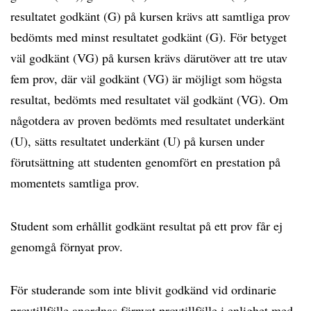
resultatet godkänt (G) på kursen krävs att samtliga prov
bedömts med minst resultatet godkänt (G). För betyget
väl godkänt (VG) på kursen krävs därutöver att tre utav
fem prov, där väl godkänt (VG) är möjligt som högsta
resultat, bedömts med resultatet väl godkänt (VG). Om
någotdera av proven bedömts med resultatet underkänt
(U), sätts resultatet underkänt (U) på kursen under
förutsättning att studenten genomfört en prestation på
momentets samtliga prov.
Student som erhållit godkänt resultat på ett prov får ej
genomgå förnyat prov.
För studerande som inte blivit godkänd vid ordinarie
provtillfälle anordnas förnyat provtillfälle i enlighet med