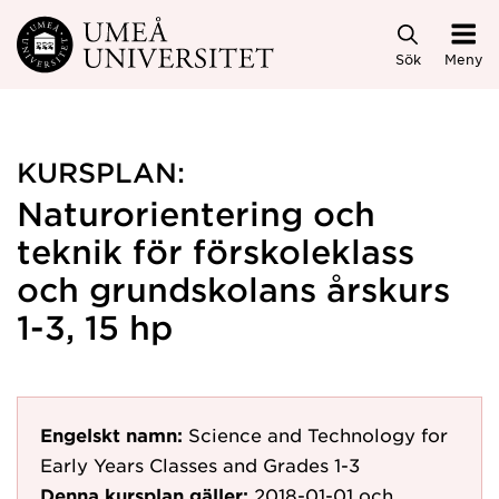
Hoppa direkt till innehållet
Sök
Meny
KURSPLAN:
Naturorientering och
teknik för förskoleklass
och grundskolans årskurs
1-3, 15 hp
Engelskt namn:
Science and Technology for
Early Years Classes and Grades 1-3
Denna kursplan gäller:
2018-01-01
och