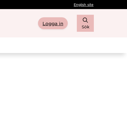
English site
Logga in
Sök