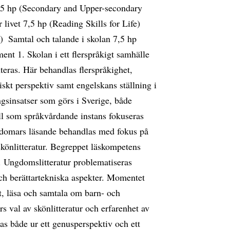
 7,5 hp (Secondary and Upper-secondary
 livet 7,5 hp (Reading Skills for Life) 
e)  Samtal och talande i skolan 7,5 hp
t 1. Skolan i ett flerspråkigt samhälle
teras. Här behandlas flerspråkighet,
diskt perspektiv samt engelskans ställning i
gsinsatser som görs i Sverige, både
ll som språkvårdande instans fokuseras
ngdomars läsande behandlas med fokus på
skönlitteratur. Begreppet läskompetens
n. Ungdomslitteratur problematiseras
ch berättartekniska aspekter. Momentet
t, läsa och samtala om barn- och
s val av skönlitteratur och erfarenhet av
as både ur ett genusperspektiv och ett