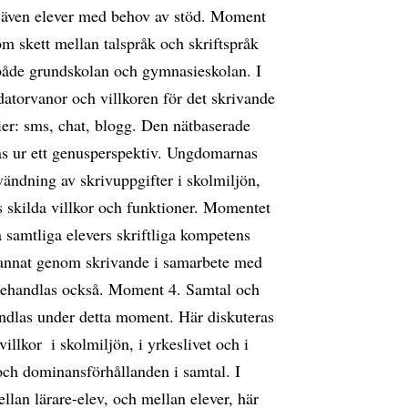
 även elever med behov av stöd. Moment
om skett mellan talspråk och skriftspråk
i både grundskolan och gymnasieskolan. I
datorvanor och villkoren för det skrivande
dier: sms, chat, blogg. Den nätbaserade
 ur ett genusperspektiv. Ungdomarnas
nvändning av skrivuppgifter i skolmiljön,
s skilda villkor och funktioner. Momentet
a samtliga elevers skriftliga kompetens
nd annat genom skrivande i samarbete med
behandlas också. Moment 4. Samtal och
andlas under detta moment. Här diskuteras
llkor  i skolmiljön, i yrkeslivet och i
 och dominansförhållanden i samtal. I
an lärare-elev, och mellan elever, här