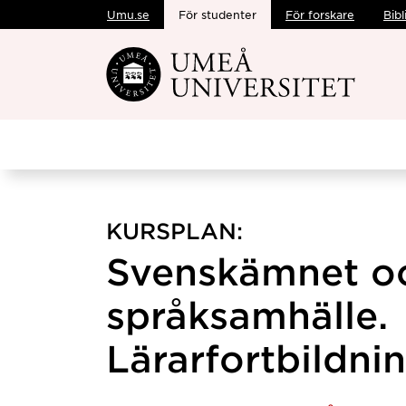
Umu.se
För studenter
För forskare
Bibl
Hoppa direkt till innehållet
KURSPLAN:
Svenskämnet o
språksamhälle.
Lärarfortbildni