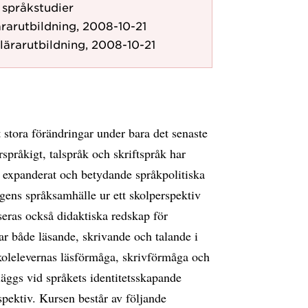
r språkstudier
rarutbildning, 2008-10-21
lärarutbildning, 2008-10-21
stora förändringar under bara det senaste
rspråkigt, talspråk och skriftspråk har
r expanderat och betydande språkpolitiska
gens språksamhälle ur ett skolperspektiv
seras också didaktiska redskap för
ar både läsande, skrivande och talande i
skolelevernas läsförmåga, skrivförmåga och
äggs vid språkets identitetsskapande
spektiv. Kursen består av följande