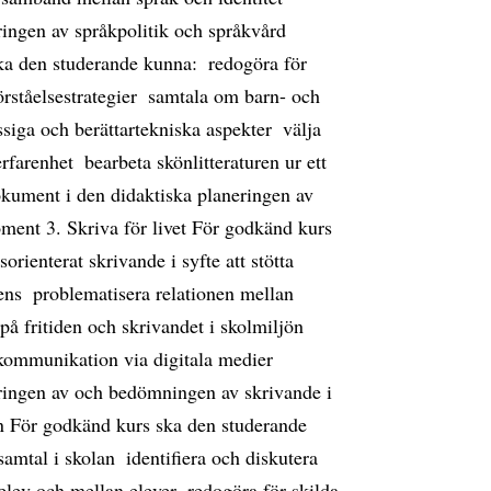
ringen av språkpolitik och språkvård
a den studerande kunna:  redogöra för
rståelsestrategier  samtala om barn- och
iga och berättartekniska aspekter  välja
farenhet  bearbeta skönlitteraturen ur ett
dokument i den didaktiska planeringen av
Moment 3. Skriva för livet För godkänd kurs
orienterat skrivande i syfte att stötta
ens  problematisera relationen mellan
på fritiden och skrivandet i skolmiljön 
ommunikation via digitala medier 
eringen av och bedömningen av skrivande i
n För godkänd kurs ska den studerande
amtal i skolan  identifiera och diskutera
lev och mellan elever  redogöra för skilda