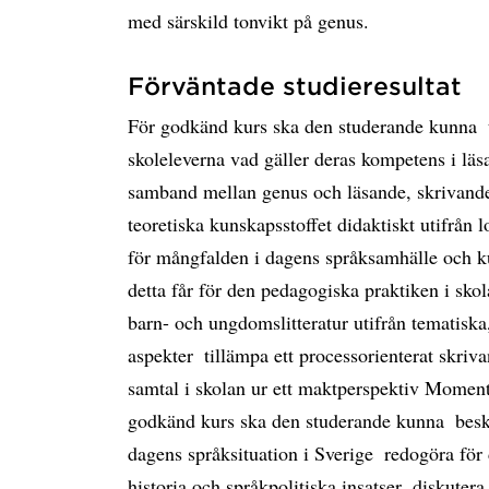
med särskild tonvikt på genus.
Förväntade studieresultat
För godkänd kurs ska den studerande kunna  ti
skoleleverna vad gäller deras kompetens i läsa
samband mellan genus och läsande, skrivande o
teoretiska kunskapsstoffet didaktiskt utifrån 
för mångfalden i dagens språksamhälle och k
detta får för den pedagogiska praktiken i skol
barn- och ungdomslitteratur utifrån tematiska
aspekter  tillämpa ett processorienterat skriv
samtal i skolan ur ett maktperspektiv Moment 
godkänd kurs ska den studerande kunna  besk
dagens språksituation i Sverige  redogöra för
historia och språkpolitiska insatser  diskuter