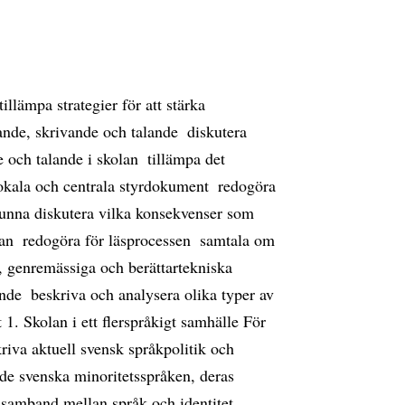
llämpa strategier för att stärka
nde, skrivande och talande  diskutera
ch talande i skolan  tillämpa det
lokala och centrala styrdokument  redogöra
unna diskutera vilka konsekvenser som
an  redogöra för läsprocessen  samtala om
, genremässiga och berättartekniska
ande  beskriva och analysera olika typer av
1. Skolan i ett flerspråkigt samhälle För
riva aktuell svensk språkpolitik och
 de svenska minoritetsspråken, deras
a samband mellan språk och identitet 