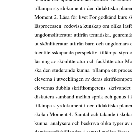
tillämpa styrdokument i den didaktiska plane
Moment 2. Läsa för livet För godkänd kurs sk
läsprocessen  redovisa kunskap om olika läsfö
ungdomslitteratur utifrån tematiska, genremäss
ut skönlitteratur utifrån barn och ungdomars er
identitetsskapande perspektiv  tillämpa styr
läsning av skönlitteratur och facklitteratur 
ska den studerande kunna  tillämpa ett process
eleverna i utvecklingen av deras skriftkompet
elevernas dubbla skriftkompetens  skrivandet 
diskutera samband mellan språk och genus i k
tillämpa styrdokument i den didaktiska plan
skolan Moment 4. Samtal och talande i skola
kunna  analysera och beskriva olika typer av s
dominansförhållanden i samtal mellan lärare-e