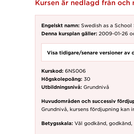
Kursen är nedlagd från oc
Engelskt namn:
Swedish as a School
Denna kursplan gäller:
2009-01-26
o
Visa tidigare/senare versioner av 
Kurskod:
6NS006
Högskolepoäng:
30
Utbildningsnivå:
Grundnivå
Huvudområden och successiv fördju
Grundnivå, kursens fördjupning kan in
Betygsskala:
Väl godkänd, godkänd,