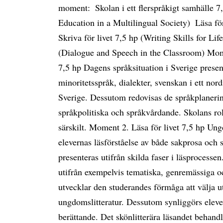
moment:  Skolan i ett flerspråkigt samhälle
Education in a Multilingual Society)  Läsa för
Skriva för livet 7,5 hp (Writing Skills for Lif
(Dialogue and Speech in the Classroom) Momen
7,5 hp Dagens språksituation i Sverige presen
minoritetsspråk, dialekter, svenskan i ett nor
Sverige. Dessutom redovisas de språkplanerin
språkpolitiska och språkvårdande. Skolans ro
särskilt. Moment 2. Läsa för livet 7,5 hp U
elevernas läsförståelse av både sakprosa och 
presenteras utifrån skilda faser i läsprocesse
utifrån exempelvis tematiska, genremässiga o
utvecklar den studerandes förmåga att välja u
ungdomslitteratur. Dessutom synliggörs elever
berättande. Det skönlitterära läsandet behandl