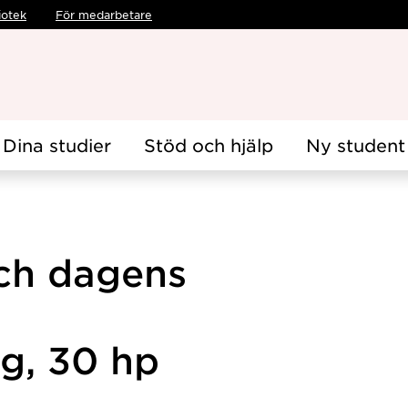
iotek
För medarbetare
Dina studier
Stöd och hjälp
Ny student
ch dagens
ng, 30 hp