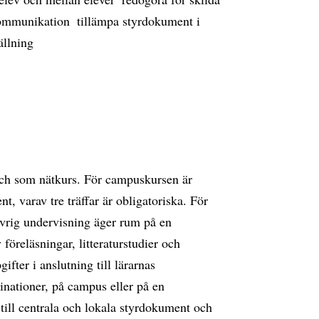
mmunikation  tillämpa styrdokument i
ällning
och som nätkurs. För campuskursen är
t, varav tre träffar är obligatoriska. För
 övrig undervisning äger rum på en
föreläsningar, litteraturstudier och
fter i anslutning till lärarnas
inationer, på campus eller på en
t till centrala och lokala styrdokument och