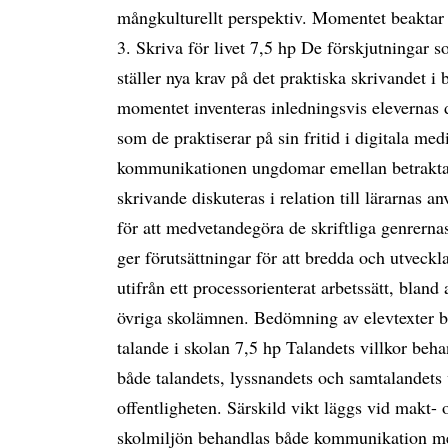
mångkulturellt perspektiv. Momentet beaktar
3. Skriva för livet 7,5 hp De förskjutningar s
ställer nya krav på det praktiska skrivandet 
momentet inventeras inledningsvis elevernas 
som de praktiserar på sin fritid i digitala me
kommunikationen ungdomar emellan betraktas
skrivande diskuteras i relation till lärarnas a
för att medvetandegöra de skriftliga genrerna
ger förutsättningar för att bredda och utveckl
utifrån ett processorienterat arbetssätt, bla
övriga skolämnen. Bedömning av elevtexter 
talande i skolan 7,5 hp Talandets villkor beh
både talandets, lyssnandets och samtalandets vi
offentligheten. Särskild vikt läggs vid makt-
skolmiljön behandlas både kommunikation mell