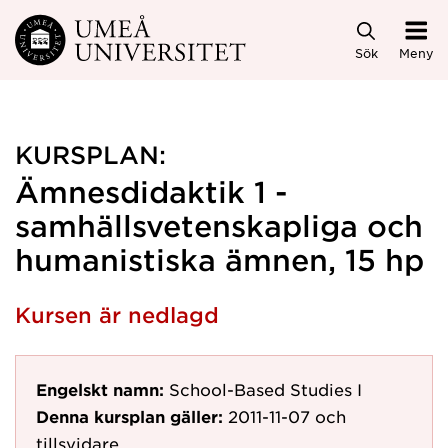
Hoppa direkt till innehållet
Sök
Meny
KURSPLAN:
Ämnesdidaktik 1 -
samhällsvetenskapliga och
humanistiska ämnen, 15 hp
Kursen är nedlagd
Engelskt namn:
School-Based Studies I
Denna kursplan gäller:
2011-11-07
och
tillsvidare