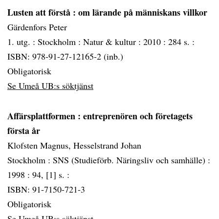
Lusten att förstå
: om lärande på människans villkor
Gärdenfors Peter
1. utg. :
Stockholm :
Natur & kultur :
2010 :
284 s. :
ISBN: 978-91-27-12165-2 (inb.)
Obligatorisk
Se Umeå UB:s söktjänst
Affärsplattformen
: entreprenören och företagets
första år
Klofsten Magnus, Hesselstrand Johan
Stockholm :
SNS (Studieförb. Näringsliv och samhälle) :
1998 :
94, [1] s. :
ISBN: 91-7150-721-3
Obligatorisk
Se Umeå UB:s söktjänst