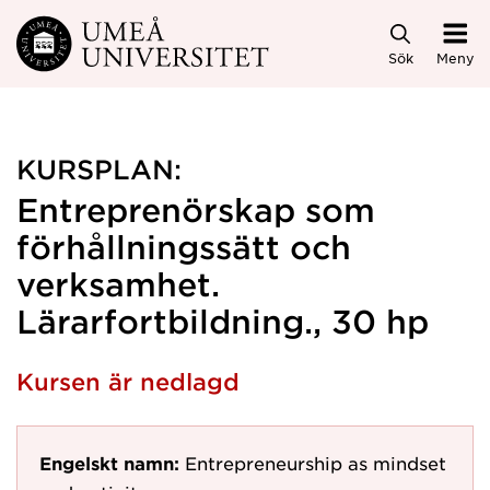
Hoppa direkt till innehållet
Sök
Meny
KURSPLAN:
Entreprenörskap som
förhållningssätt och
verksamhet.
Lärarfortbildning., 30 hp
Kursen är nedlagd
Engelskt namn:
Entrepreneurship as mindset