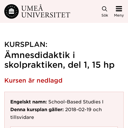
Hoppa direkt till innehållet
Sök
Meny
KURSPLAN:
Ämnesdidaktik i
skolpraktiken, del 1, 15 hp
Kursen är nedlagd
Engelskt namn:
School-Based Studies I
Denna kursplan gäller:
2018-02-19
och
tillsvidare