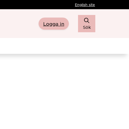
English site
Logga in
Sök