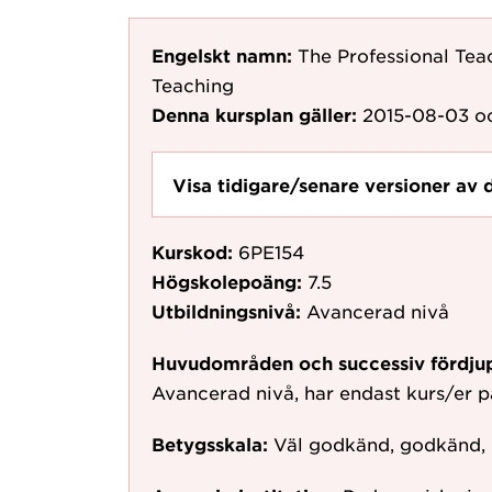
Engelskt namn:
The Professional Teac
Teaching
Denna kursplan gäller:
2015-08-03
oc
Visa tidigare/senare versioner av 
Kurskod:
6PE154
Högskolepoäng:
7.5
Utbildningsnivå:
Avancerad nivå
Huvudområden och successiv fördju
Avancerad nivå, har endast kurs/er 
Betygsskala:
Väl godkänd, godkänd,