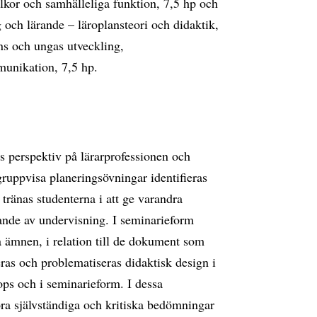
kor och samhälleliga funktion, 7,5 hp och
och lärande – läroplansteori och didaktik,
ns och ungas utveckling,
munikation, 7,5 hp.
 perspektiv på lärarprofessionen och
uppvisa planeringsövningar identifieras
tränas studenterna i att ge varandra
ande av undervisning. I seminarieform
a ämnen, i relation till de dokument som
ras och problematiseras didaktisk design i
ops och i seminarieform. I dessa
ra självständiga och kritiska bedömningar