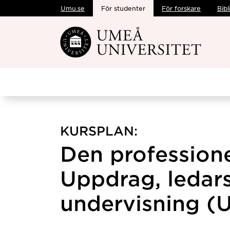
Umu.se
För studenter
För forskare
Bibl
Hoppa direkt till innehållet
KURSPLAN:
Den professionel
Uppdrag, ledar
undervisning (U