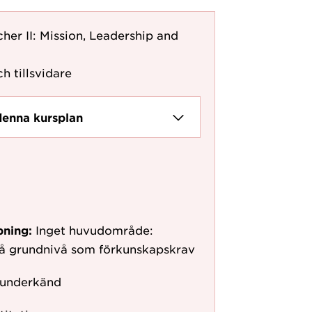
her II: Mission, Leadership and
h tillsvidare
denna kursplan
pning:
Inget huvudområde:
på grundnivå som förkunskapskrav
 underkänd