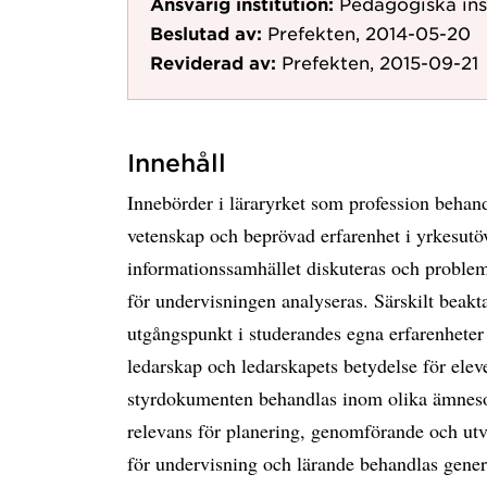
Ansvarig institution:
Pedagogiska ins
Beslutad av:
Prefekten, 2014-05-20
Reviderad av:
Prefekten, 2015-09-21
Innehåll
Innebörder i läraryrket som profession behand
vetenskap och beprövad erfarenhet i yrkesutö
informationssamhället diskuteras och problem
för undervisningen analyseras. Särskilt beakt
utgångspunkt i studerandes egna erfarenheter
ledarskap och ledarskapets betydelse för elev
styrdokumenten behandlas inom olika ämneso
relevans för planering, genomförande och utv
för undervisning och lärande behandlas genere