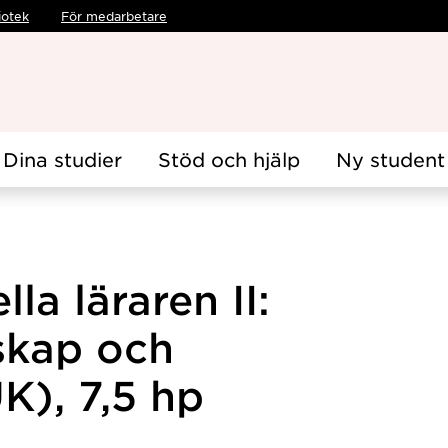
iotek
För medarbetare
Dina studier
Stöd och hjälp
Ny student
la läraren II:
skap och
K), 7,5 hp