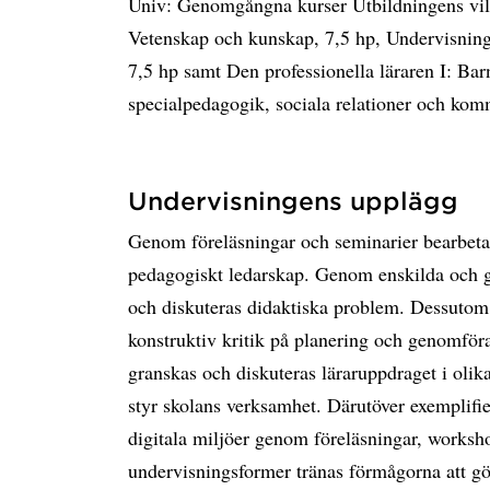
Univ: Genomgångna kurser Utbildningens vill
Vetenskap och kunskap, 7,5 hp, Undervisning 
7,5 hp samt Den professionella läraren I: Bar
specialpedagogik, sociala relationer och kom
Undervisningens upplägg
Genom föreläsningar och seminarier bearbetas
pedagogiskt ledarskap. Genom enskilda och gr
och diskuteras didaktiska problem. Dessutom 
konstruktiv kritik på planering och genomför
granskas och diskuteras läraruppdraget i olik
styr skolans verksamhet. Därutöver exemplifie
digitala miljöer genom föreläsningar, worksh
undervisningsformer tränas förmågorna att gö