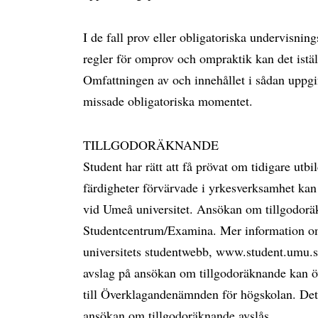
I de fall prov eller obligatoriska undervisni
regler för omprov och ompraktik kan det istäl
Omfattningen av och innehållet i sådan uppgift 
missade obligatoriska momentet.
TILLGODORÄKNANDE
Student har rätt att få prövat om tidigare ut
färdigheter förvärvade i yrkesverksamhet kan
vid Umeå universitet. Ansökan om tillgodoräk
Studentcentrum/Examina. Mer information o
universitets studentwebb, www.student.umu.se
avslag på ansökan om tillgodoräknande kan ö
till Överklagandenämnden för högskolan. Dett
ansökan om tillgodoräknande avslås.