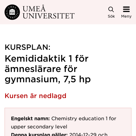
Hoppa direkt till innehållet
Sök
Meny
KURSPLAN:
Kemididaktik 1 för
ämneslärare för
gymnasium, 7,5 hp
Kursen är nedlagd
Engelskt namn:
Chemistry education 1 for
upper secondary level
Denna kursplan gäller:
2014-12-29
och