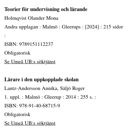
Teorier för undervisning och lärande
Holmqvist Olander Mona
Andra upplagan :
Malmö :
Gleerups :
[2024] :
215 sidor
:
ISBN: 9789151112237
Obligatorisk
Se Umeå UB:s söktjänst
Lärare i den uppkopplade skolan
Lantz-Andersson Annika, Säljö Roger
1. uppl. :
Malmö :
Gleerup :
2014 :
255 s. :
ISBN: 978-91-40-68715-9
Obligatorisk
Se Umeå UB:s söktjänst