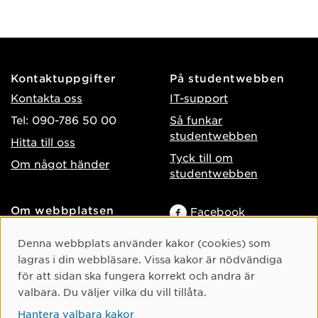
Kontaktuppgifter
På studentwebben
Kontakta oss
IT-support
Tel: 090-786 50 00
Så funkar
studentwebben
Hitta till oss
Tyck till om
Om något händer
studentwebben
Om webbplatsen
Facebook
Tillgänglighet på umu.se
Instagram
Cookie-samtycke
Denna webbplats använder kakor (cookies) som
Behandling av
TikTok
lagras i din webbläsare. Vissa kakor är nödvändiga
personuppgifter
för att sidan ska fungera korrekt och andra är
Youtube
Hantera kakor
valbara. Du väljer vilka du vill tillåta.
LinkedIn
Hantera valbara kakor