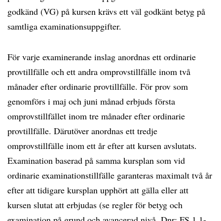
godkänd (VG) på kursen krävs ett väl godkänt betyg på
samtliga examinationsuppgifter.
För varje examinerande inslag anordnas ett ordinarie
provtillfälle och ett andra omprovstillfälle inom två
månader efter ordinarie provtillfälle. För prov som
genomförs i maj och juni månad erbjuds första
omprovstillfället inom tre månader efter ordinarie
provtillfälle. Därutöver anordnas ett tredje
omprovstillfälle inom ett år efter att kursen avslutats.
Examination baserad på samma kursplan som vid
ordinarie examinationstillfälle garanteras maximalt två år
efter att tidigare kursplan upphört att gälla eller att
kursen slutat att erbjudas (se regler för betyg och
examination på grund och avancerad nivå, Dnr: FS 1.1-