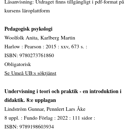
Läsanvisning: Utdraget finns tillgängligt i pdf-format på
kursens läroplattform
Pedagogisk psykologi
Woolfolk Anita, Karlberg Martin
Harlow :
Pearson :
2015 :
xxv, 673 s. :
ISBN: 9780273761860
Obligatorisk
Se Umeå UB:s söktjänst
Undervisning i teori och praktik - en introduktion i
didaktik. 8:e upplagan
Lindström Gunnar, Pennlert Lars Åke
8 uppl. :
Fundo Förlag :
2022 :
111 sidor :
ISBN: 9789198603934