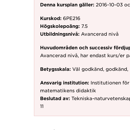
Denna kursplan gäller:
2016-10-03
oc
Kurskod:
6PE216
Högskolepoäng:
7.5
Utbildningsnivå:
Avancerad nivå
Huvudområden och successiv fördju
Avancerad nivå, har endast kurs/er 
Betygsskala:
Väl godkänd, godkänd,
Ansvarig institution:
Institutionen f
matematikens didaktik
Beslutad av:
Tekniska-naturvetenska
11