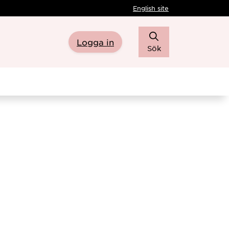
English site
Logga in
Sök