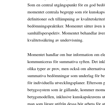
Som en central utgångspunkt för en god bedö
momentet centrala begrepp som rör kunskaps
definitioner och tillämpning av kvalitetskriter
bedömningspraktiker. Momentet sätter även i
samhällsperspektiv. Momentet behandlar även
kvalitetssäkring av undervisning.
Momentet handlar om hur information om ele
kommuniceras för summativa syften. Det ink
olika typer av prov, men också om alternativ
summativa bedömningar som underlag för be
för individuella utvecklingsplaner. Eftersom p
betygssystem som är gällande, kommer momen
betygsmodellen, inklusive kunskapskravens ut
man som lärare utifrån dessa bör arbeta för at