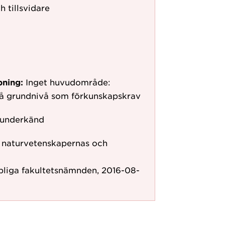
h tillsvidare
pning:
Inget huvudområde:
på grundnivå som förkunskapskrav
 underkänd
ör naturvetenskapernas och
pliga fakultetsnämnden, 2016-08-