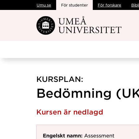
Umu.se
För studenter
För forskare
Bibl
Hoppa direkt till innehållet
KURSPLAN:
Bedömning (UK)
Kursen är nedlagd
Engelskt namn:
Assessment