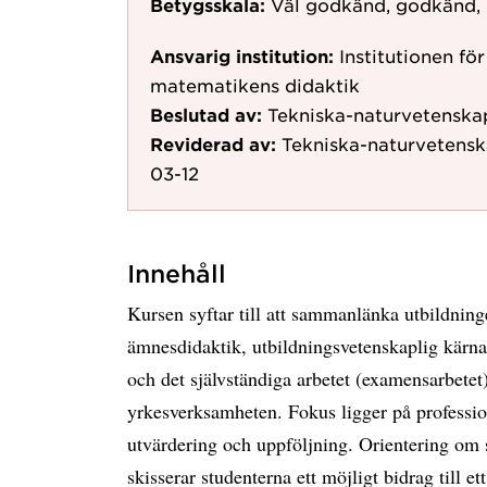
Betygsskala:
Väl godkänd, godkänd,
Ansvarig institution:
Institutionen f
matematikens didaktik
Beslutad av:
Tekniska-naturvetenskap
Reviderad av:
Tekniska-naturvetensk
03-12
Innehåll
Kursen syftar till att sammanlänka utbildning
ämnesdidaktik, utbildningsvetenskaplig kärn
och det självständiga arbetet (examensarbet
yrkesverksamheten. Fokus ligger på professio
utvärdering och uppföljning. Orientering om 
skisserar studenterna ett möjligt bidrag till 