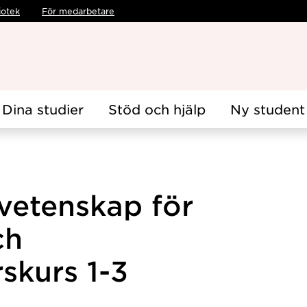
iotek
För medarbetare
Dina studier
Stöd och hjälp
Ny student
vetenskap för
ch
skurs 1-3