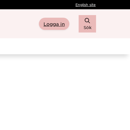
English site
Logga in
Sök