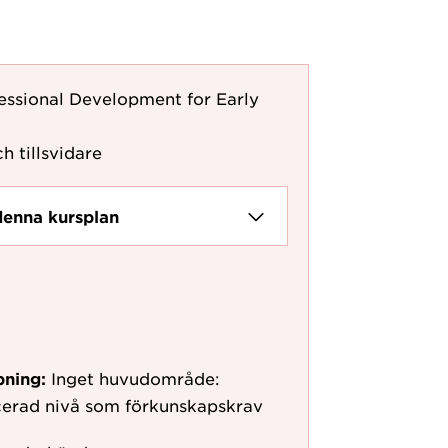
essional Development for Early
h tillsvidare
denna kursplan
pning:
Inget huvudområde:
cerad nivå som förkunskapskrav