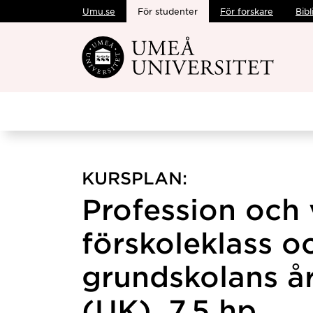
Umu.se
För studenter
För forskare
Bibl
Hoppa direkt till innehållet
KURSPLAN:
Profession och 
förskoleklass o
grundskolans år
(UK), 7,5 hp