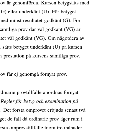
prov är genomförda. Kursen betygsätts med
G) eller underkänt (U). För betyget
med minst resultatet godkänt (G). För
 samtliga prov där väl godkänt (VG) är
tatet väl godkänt (VG). Om någotdera av
 sätts betyget underkänt (U) på kursen
n prestation på kursens samtliga prov.
prov får ej genomgå förnyat prov.
inarie provtillfälle anordnas förnyat
s
Regler för betyg och examination på
 Det första omprovet erbjuds senast två
get de fall då ordinarie prov äger rum i
första omprovstillfälle inom tre månader