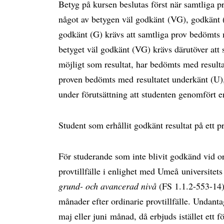
Betyg på kursen beslutas först när samtliga 
något av betygen väl godkänt (VG), godkänt (
godkänt (G) krävs att samtliga prov bedömts 
betyget väl godkänt (VG) krävs därutöver att
möjligt som resultat, har bedömts med resul
proven bedömts med resultatet underkänt (U),
under förutsättning att studenten genomfört e
Student som erhållit godkänt resultat på ett 
För studerande som inte blivit godkänd vid ord
provtillfälle i enlighet med Umeå universitet
grund- och avancerad nivå
(FS 1.1.2-553-14).
månader efter ordinarie provtillfälle. Undanta
maj eller juni månad, då erbjuds istället ett 