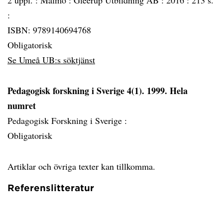
2 uppl. :
Malmö :
Gleerup Utbildning AB :
2016 :
213 s.
:
ISBN: 9789140694768
Obligatorisk
Se Umeå UB:s söktjänst
Pedagogisk forskning i Sverige 4(1). 1999. Hela
numret
Pedagogisk Forskning i Sverige :
Obligatorisk
Artiklar och övriga texter kan tillkomma.
Referenslitteratur