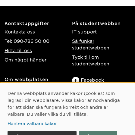
Kontaktuppgifter
På studentwebben
Kontakta oss
IT-support
Tel: 090-786 50 00
Så funkar
studentwebben
Hitta till oss
Tyck till om
Om något händer
studentwebben
Om webbplatsen
Facebook
Tillgänglighet på umu.se
Instagram
Cookie-samtycke
Denna webbplats använder kakor (cookies) som
Behandling av
TikTok
lagras i din webbläsare. Vissa kakor är nödvändiga
personuppgifter
för att sidan ska fungera korrekt och andra är
Youtube
Hantera kakor
valbara. Du väljer vilka du vill tillåta.
LinkedIn
Hantera valbara kakor