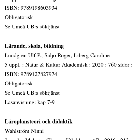
ISBN: 9789198603934
Obligatorisk
Se Umeå UB:s söktjänst
Lärande, skola, bildning
Lundgren Ulf P., Säljö Roger, Liberg Caroline
5 uppl. :
Natur & Kultur Akademisk :
2020 :
760 sidor :
ISBN: 9789127827974
Obligatorisk
Se Umeå UB:s söktjänst
Läsanvisning: kap 7-9
Läroplansteori och didaktik
Wahlström Ninni