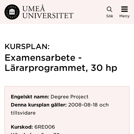
Hoppa direkt till innehållet
Sök
Meny
KURSPLAN:
Examensarbete -
Lärarprogrammet, 30 hp
Engelskt namn:
Degree Project
Denna kursplan gäller:
2008-08-18
och
tillsvidare
Kurskod:
6RE006