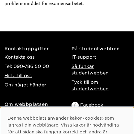
problemområdet för examensarbetet.
Kontaktuppgifter
På studentwebben
Kontakta oss
IT-support
Tel: 090-786 50 00
Så funkar
studentwebben
Hitta till oss
Tyck till om
Om något händer
studentwebben
Om webbplatsen
Facebook
Tillgänglighet på umu.se
Instagram
Cookie-samtycke
Denna webbplats använder kakor (cookies) som
Behandling av
TikTok
lagras i din webbläsare. Vissa kakor är nödvändiga
personuppgifter
för att sidan ska fungera korrekt och andra är