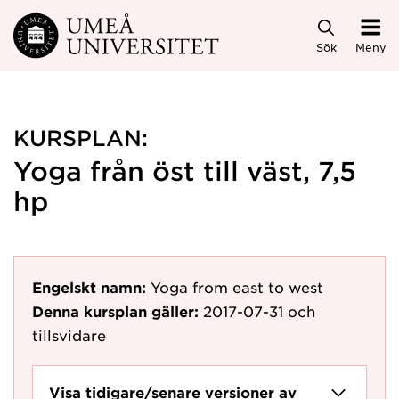
Hoppa direkt till innehållet
Sök
Meny
KURSPLAN:
Yoga från öst till väst, 7,5
hp
Engelskt namn:
Yoga from east to west
Denna kursplan gäller:
2017-07-31
och
tillsvidare
Visa tidigare/senare versioner av