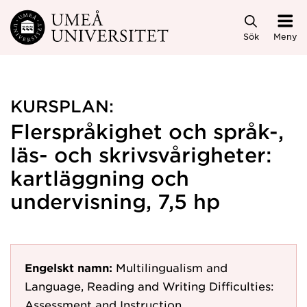
Hoppa direkt till innehållet
Sök
Meny
KURSPLAN:
Flerspråkighet och språk-,
läs- och skrivsvårigheter:
kartläggning och
undervisning, 7,5 hp
Engelskt namn:
Multilingualism and
Language, Reading and Writing Difficulties:
Assessment and Instruction