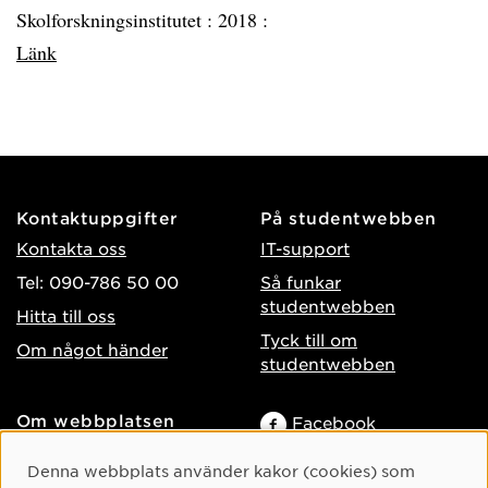
Skolforskningsinstitutet :
2018 :
Länk
Kontaktuppgifter
På studentwebben
Kontakta oss
IT-support
Tel: 090-786 50 00
Så funkar
studentwebben
Hitta till oss
Tyck till om
Om något händer
studentwebben
Om webbplatsen
Facebook
Tillgänglighet på umu.se
Instagram
Cookie-samtycke
Denna webbplats använder kakor (cookies) som
Behandling av