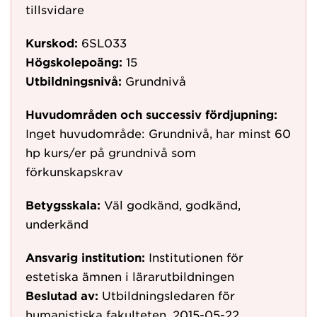
tillsvidare
Kurskod:
6SL033
Högskolepoäng:
15
Utbildningsnivå:
Grundnivå
Huvudområden och successiv fördjupning:
Inget huvudområde: Grundnivå, har minst 60
hp kurs/er på grundnivå som
förkunskapskrav
Betygsskala:
Väl godkänd, godkänd,
underkänd
Ansvarig institution:
Institutionen för
estetiska ämnen i lärarutbildningen
Beslutad av:
Utbildningsledaren för
humanistiska fakulteten, 2015-05-22