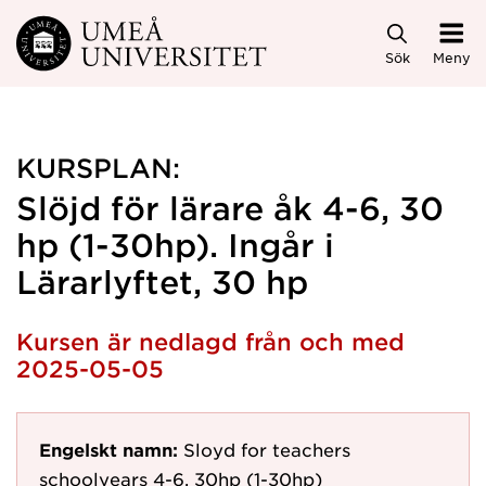
Hoppa direkt till innehållet
Sök
Meny
KURSPLAN:
Slöjd för lärare åk 4-6, 30
hp (1-30hp). Ingår i
Lärarlyftet, 30 hp
Kursen är nedlagd från och med
2025-05-05
Engelskt namn:
Sloyd for teachers
schoolyears 4-6, 30hp (1-30hp)