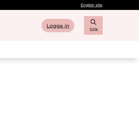
English site
Logga in
Sök