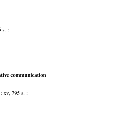
 s. :
ative communication
 :
xv, 795 s. :