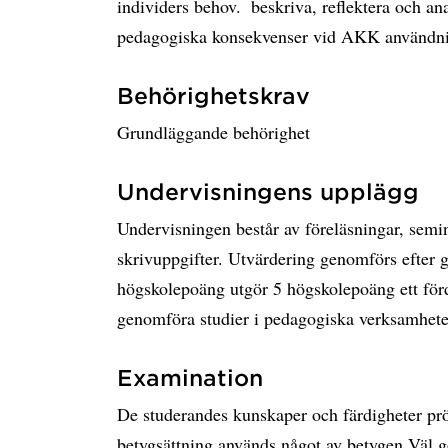
individers behov.  beskriva, reflektera och 
pedagogiska konsekvenser vid AKK användn
Behörighetskrav
Grundläggande behörighet
Undervisningens upplägg
Undervisningen består av föreläsningar, semina
skrivuppgifter. Utvärdering genomförs efter
högskolepoäng utgör 5 högskolepoäng ett förd
genomföra studier i pedagogiska verksamhet
Examination
De studerandes kunskaper och färdigheter prö
betygsättning används något av betygen Väl