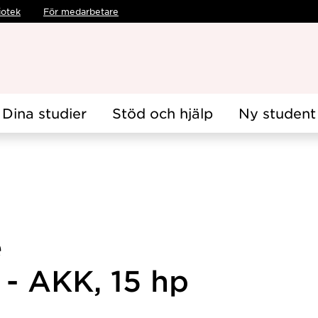
iotek
För medarbetare
Dina studier
Stöd och hjälp
Ny student
e
- AKK, 15 hp