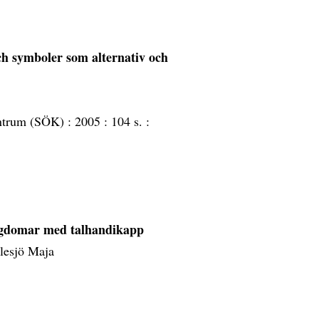
ch symboler som alternativ och
ntrum (SÖK) :
2005 :
104 s. :
ngdomar med talhandikapp
ilesjö Maja