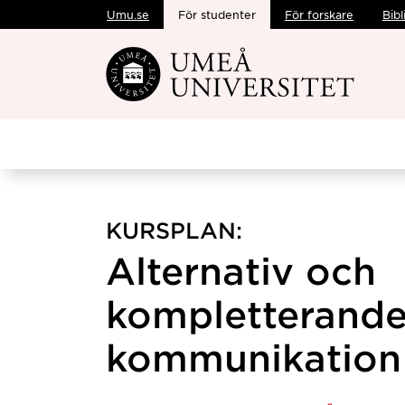
Umu.se
För studenter
För forskare
Bibl
Hoppa direkt till innehållet
KURSPLAN:
Alternativ och
kompletterand
kommunikation 