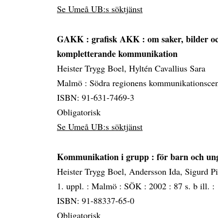
Se Umeå UB:s söktjänst
GAKK
: grafisk AKK : om saker, bilder o
kompletterande kommunikation
Heister Trygg Boel, Hyltén Cavallius Sara
Malmö :
Södra regionens kommunikationsce
ISBN: 91-631-7469-3
Obligatorisk
Se Umeå UB:s söktjänst
Kommunikation i grupp
: för barn och u
Heister Trygg Boel, Andersson Ida, Sigurd P
1. uppl. :
Malmö :
SÖK :
2002 :
87 s. b ill. :
ISBN: 91-88337-65-0
Obligatorisk