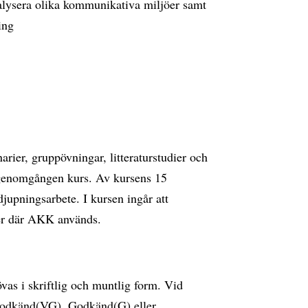
analysera olika kommunikativa miljöer samt
ing
rier, gruppövningar, litteraturstudier och
 genomgången kurs. Av kursens 15
jupningsarbete. I kursen ingår att
er där AKK används.
vas i skriftlig och muntlig form. Vid
 godkänd(VG), Godkänd(G) eller