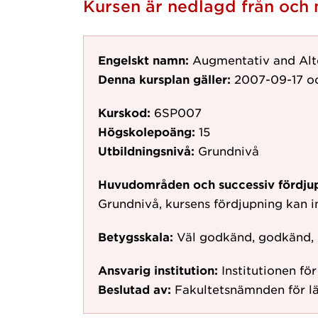
Kursen är nedlagd från oc
Engelskt namn:
Augmentativ and Alt
Denna kursplan gäller:
2007-09-17
oc
Kurskod:
6SP007
Högskolepoäng:
15
Utbildningsnivå:
Grundnivå
Huvudområden och successiv fördju
Grundnivå, kursens fördjupning kan in
Betygsskala:
Väl godkänd, godkänd,
Ansvarig institution:
Institutionen fö
Beslutad av:
Fakultetsnämnden för lä