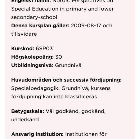
Engelskt namn:
Nordic Perspectives on
Special Education in primary and lower
secondary-school
Denna kursplan gäller:
2009-08-17
och
tillsvidare
Kurskod:
6SP031
Högskolepoäng:
30
Utbildningsnivå:
Grundnivå
Huvudområden och successiv fördjupning:
Specialpedagogik: Grundnivå, kursens
fördjupning kan inte klassificeras
Betygsskala:
Väl godkänd, godkänd,
underkänd
Ansvarig institution:
Institutionen för