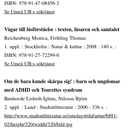
ISBN: 978-91-47-08456-2
Se Umeå UB:s söktjänst
Vägar till läsförståelse
: texten, läsaren och samtalet
Reichenberg Monica, Fröhling Thomas
1. uppl. :
Stockholm :
Natur & kultur :
2008 :
140 s. :
ISBN: 978-91-27-72299-6
Se Umeå UB:s söktjänst
Om de bara kunde skärpa sig!
: barn och ungdomar
med ADHD och Tourettes syndrom
Rønhovde Lisbeth Iglum, Nilsson Björn
2. uppl. :
Lund :
Studentlitteratur :
2006 :
336 s. :
http://www.studentlitteratur.se/omslagsbild/artnr/6881-
02/height/320/width/320/bild.jpg