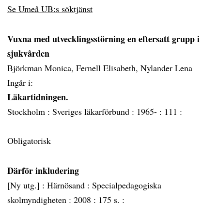
Se Umeå UB:s söktjänst
Vuxna med utvecklingsstörning en eftersatt grupp i
sjukvården
Björkman Monica, Fernell Elisabeth, Nylander Lena
Ingår i:
Läkartidningen.
Stockholm :
Sveriges läkarförbund :
1965- :
111 :
Obligatorisk
Därför inkludering
[Ny utg.] :
Härnösand :
Specialpedagogiska
skolmyndigheten :
2008 :
175 s. :