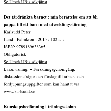
Se Umeå UB:s söktjänst
Det tårdränkta barnet
: min berättelse om att bli
pappa till ett barn med utvecklingsstörning
Karlsudd Peter
Lund :
Palmkron :
2015 :
102 s. :
ISBN: 9789189638365
Obligatorisk
Se Umeå UB:s söktjänst
Läsanvisning: + Forskningsgenomgång,
diskussionsfrågor och förslag till arbets- och
fördjupningsuppgifter som kan hämtat via
www.karlsudd.se
Kunskapsbedömning i träningsskolan