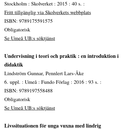
Stockholm :
Skolverket :
2015 :
40 s. :
Fritt tillgänglig via Skolverkets webbplats
ISBN: 9789175591575
Obligatorisk
Se Umeå UB:s söktjänst
Undervisning i teori och praktik
: en introduktion i
didaktik
Lindström Gunnar, Pennlert Lars-Åke
6. uppl. :
Umeå :
Fundo Förlag :
2016 :
93 s. :
ISBN: 9789197558488
Obligatorisk
Se Umeå UB:s söktjänst
Livssituationen för unga vuxna med lindrig