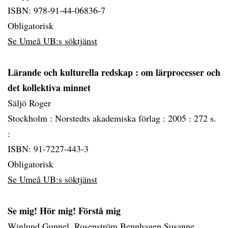
ISBN: 978-91-44-06836-7
Obligatorisk
Se Umeå UB:s söktjänst
Lärande och kulturella redskap
: om lärprocesser och
det kollektiva minnet
Säljö Roger
Stockholm :
Norstedts akademiska förlag :
2005 :
272 s.
:
ISBN: 91-7227-443-3
Obligatorisk
Se Umeå UB:s söktjänst
Se mig! Hör mig! Förstå mig
Winlund Gunnel, Rosenström Bennhagen Susanne