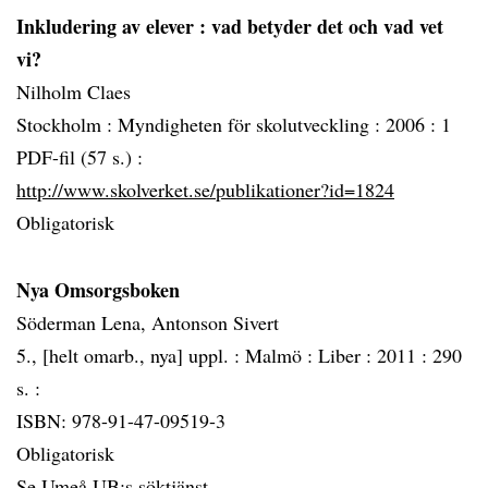
Inkludering av elever
: vad betyder det och vad vet
vi?
Nilholm Claes
Stockholm :
Myndigheten för skolutveckling :
2006 :
1
PDF-fil (57 s.) :
http://www.skolverket.se/publikationer?id=1824
Obligatorisk
Nya Omsorgsboken
Söderman Lena, Antonson Sivert
5., [helt omarb., nya] uppl. :
Malmö :
Liber :
2011 :
290
s. :
ISBN: 978-91-47-09519-3
Obligatorisk
Se Umeå UB:s söktjänst