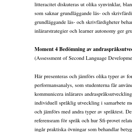
litteracitet diskuteras ut olika synvinklar, bl
som saknar grundläggande läs- och skrivfärdi
grundläggande läs- och skrivfärdigheter behan
inlärarstrategier och learner autonomy ger gr
Moment 4 Bedömning av andraspråksutvec
(Assessment of Second Language Development
Här presenteras och jämförs olika typer av fo
performansanalys, som studenterna får använ
kommunicera inlärares andraspråksutveckling s
individuell språklig utveckling i samarbete m
och jämförs med andra typer av språktest. 
referensram för språk och hur Sfi-provet relate
ingår praktiska övningar som behandlar betygs