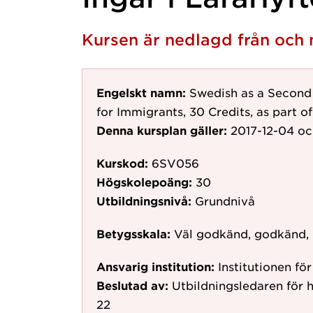
Kursen är nedlagd från oc
Engelskt namn:
Swedish as a Second
for Immigrants, 30 Credits, as part of 
Denna kursplan gäller:
2017-12-04
oc
Kurskod:
6SV056
Högskolepoäng:
30
Utbildningsnivå:
Grundnivå
Betygsskala:
Väl godkänd, godkänd,
Ansvarig institution:
Institutionen fö
Beslutad av:
Utbildningsledaren för 
22