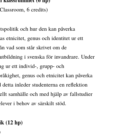
i klassrummet (6 hp)
Classroom, 6 credits)
tspolitik och hur den kan påverka
 etnicitet, genus och identitet ur ett
rån vad som står skrivet om de
utbildning i svenska för invandrare. Under
g ur ett individ-, grupp- och
språkighet, genus och etnicitet kan påverka
detta inleder studenterna en reflektion
rellt samhälle och med hjälp av fallstudier
lever i behov av särskilt stöd.
k (12 hp)
)