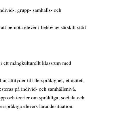
individ-, grupp- samhälls- och
tt bemöta elever i behov av särskilt stöd
e i ett mångkulturellt klassrum med
 attityder till flerspråkighet, etnicitet,
esteras på individ- och samhällsnivå.
pp och teorier om språkliga, sociala och
lerspråkiga elevers lärandesituation.