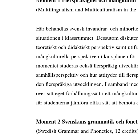
Moment 1 Flerspråkighet och mångkultur 
(Multilingualism and Multiculturalism in the 
Här behandlas svensk invandrar- och minorite
situationen i klassrummet. Dessutom diskuteras
teoretiskt och didaktiskt perspektiv samt utif
mångkulturella perspektiven i kursplanen för 
momentet studeras också flerspråkig utvecklin
samhällsperspektiv och hur attityder till fler
den flerspråkiga utvecklingen. I samband med 
över sitt eget förhållningssätt i ett mångkultu
får studenterna jämföra olika sätt att bemöta e
Moment 2 Svenskans grammatik och foneti
(Swedish Grammar and Phonetics, 12 credits