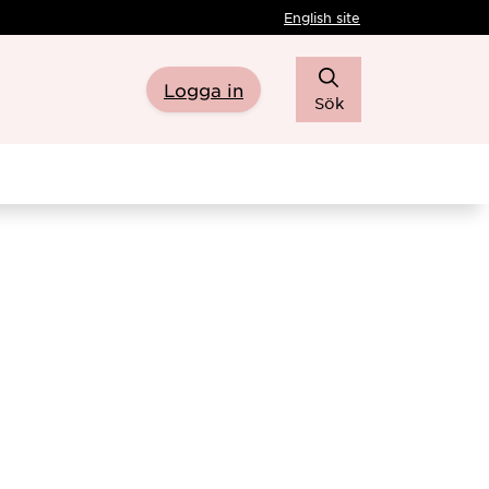
English site
Logga in
Sök