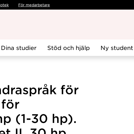
iotek
För medarbetare
Dina studier
Stöd och hjälp
Ny student
draspråk för
 för
hp (1-30 hp).
et II, 30 hp