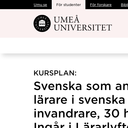
Umu.se
För studenter
För forskare
Bibl
Hoppa direkt till innehållet
KURSPLAN:
Svenska som an
lärare i svenska
invandrare, 30 
Ingår i Lärarlyft