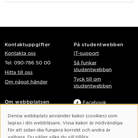
Kontaktuppgifter
På studentwebben
Kontakta oss
IT-support
Tel: 090-786 50 00
Så funkar
studentwebben
Hitta till oss
Tyck till om
Om något händer
studentwebben
Om webbplatsen
Facebook
Tillgänglighet på umu.se
Instagram
Cookie-samtycke
Denna webbplats använder kakor (cookies) som
Behandling av
lagras i din webbläsare. Vissa kakor är nödvändiga
TikTok
personuppgifter
för att sidan ska fungera korrekt och andra är
Youtube
Hantera kakor
valbara. Du väljer vilka du vill tillåta.