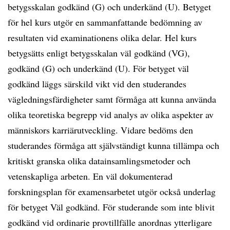
betygsskalan godkänd (G) och underkänd (U). Betyget
för hel kurs utgör en sammanfattande bedömning av
resultaten vid examinationens olika delar. Hel kurs
betygsätts enligt betygsskalan väl godkänd (VG),
godkänd (G) och underkänd (U). För betyget väl
godkänd läggs särskild vikt vid den studerandes
vägledningsfärdigheter samt förmåga att kunna använda
olika teoretiska begrepp vid analys av olika aspekter av
människors karriärutveckling. Vidare bedöms den
studerandes förmåga att självständigt kunna tillämpa och
kritiskt granska olika datainsamlingsmetoder och
vetenskapliga arbeten. En väl dokumenterad
forskningsplan för examensarbetet utgör också underlag
för betyget Väl godkänd. För studerande som inte blivit
godkänd vid ordinarie provtillfälle anordnas ytterligare