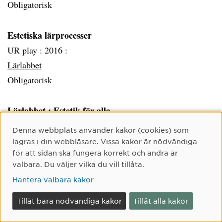
Obligatorisk
Estetiska lärprocesser
UR play :
2016 :
Lärlabbet
Obligatorisk
Lärlabbet : Estetik för alla
Utbildningsradion :
2016 :
Cookie-samtycke
Denna webbplats använder kakor (cookies) som
Utbildningsradion
lagras i din webbläsare. Vissa kakor är nödvändiga
för att sidan ska fungera korrekt och andra är
Obligatorisk
valbara. Du väljer vilka du vill tillåta.
Modul 2: hantverkslitteratur
Hantera valbara kakor
Börja väv
Tillåt bara nödvändiga kakor
Tillåt alla kakor
Bäckman Nina