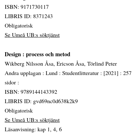
ISBN: 9171730117
LIBRIS ID: 8371243
Obligatorisk
Se Umeå UB:s söktjänst
Design
: process och metod
Wikberg Nilsson Åsa, Ericson Åsa, Törlind Peter
Andra upplagan :
Lund :
Studentlitteratur :
[2021] :
257
sidor :
ISBN: 9789144143392
LIBRIS ID: gvd69nc0d638k2k9
Obligatorisk
Se Umeå UB:s söktjänst
Läsanvisning: kap 1, 4, 6