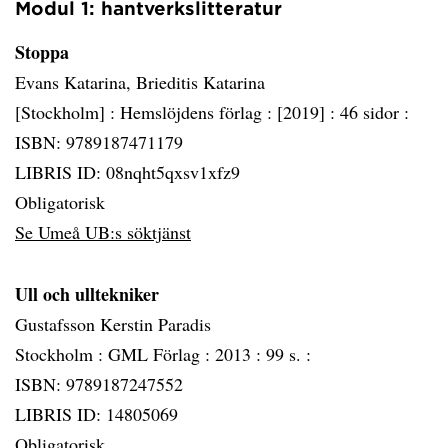
Modul 1: hantverkslitteratur
Stoppa
Evans Katarina, Brieditis Katarina
[Stockholm] :
Hemslöjdens förlag :
[2019] :
46 sidor :
ISBN: 9789187471179
LIBRIS ID: 08nqht5qxsv1xfz9
Obligatorisk
Se Umeå UB:s söktjänst
Ull och ulltekniker
Gustafsson Kerstin Paradis
Stockholm :
GML Förlag :
2013 :
99 s. :
ISBN: 9789187247552
LIBRIS ID: 14805069
Obligatorisk