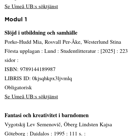
Se Umeå UB:s söktjänst
Modul 1
Slöjd i utbildning och samhälle
Porko-Hudd Mia, Rosvall Per-Åke, Westerlund Stina
Första upplagan :
Lund :
Studentlitteratur :
[2025] :
223
sidor :
ISBN: 9789144189987
LIBRIS ID: 0kjsqhkpx3ljvmlq
Obligatorisk
Se Umeå UB:s söktjänst
Fantasi och kreativitet i barndomen
Vygotskij Lev Semenovič, Öberg Lindsten Kajsa
Göteborg :
Daidalos :
1995 :
111 s. :