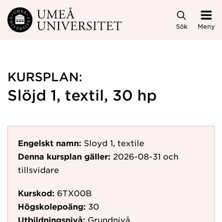
Hoppa direkt till innehållet
Sök
Meny
KURSPLAN:
Slöjd 1, textil, 30 hp
Engelskt namn:
Sloyd 1, textile
Denna kursplan gäller:
2026-08-31
och
tillsvidare
Kurskod:
6TX00B
Högskolepoäng:
30
Utbildningsnivå:
Grundnivå