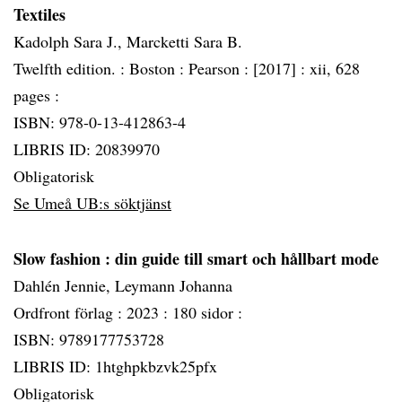
Textiles
Kadolph Sara J., Marcketti Sara B.
Twelfth edition. :
Boston :
Pearson :
[2017] :
xii, 628
pages :
ISBN: 978-0-13-412863-4
LIBRIS ID: 20839970
Obligatorisk
Se Umeå UB:s söktjänst
Slow fashion
: din guide till smart och hållbart mode
Dahlén Jennie, Leymann Johanna
Ordfront förlag :
2023 :
180 sidor :
ISBN: 9789177753728
LIBRIS ID: 1htghpkbzvk25pfx
Obligatorisk