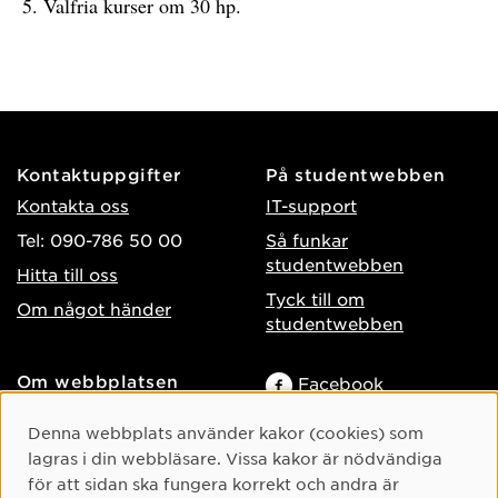
Valfria kurser om 30 hp.
Kontaktuppgifter
På studentwebben
Kontakta oss
IT-support
Tel: 090-786 50 00
Så funkar
studentwebben
Hitta till oss
Tyck till om
Om något händer
studentwebben
Om webbplatsen
Facebook
Tillgänglighet på umu.se
Instagram
Cookie-samtycke
Denna webbplats använder kakor (cookies) som
Behandling av
TikTok
lagras i din webbläsare. Vissa kakor är nödvändiga
personuppgifter
för att sidan ska fungera korrekt och andra är
Youtube