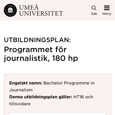
Hoppa direkt till innehållet
Sök
Meny
UTBILDNINGSPLAN:
Programmet för
journalistik, 180 hp
Engelskt namn:
Bachelor Programme in
Journalism
Denna utbildningsplan gäller:
HT16
och
tillsvidare