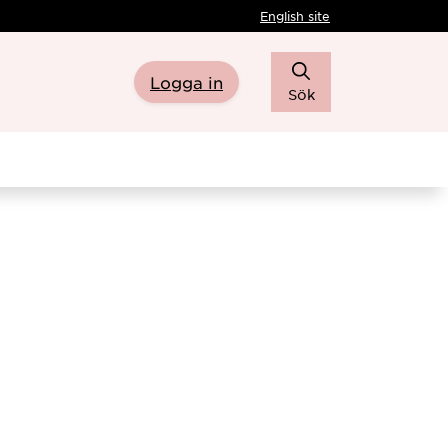
English site
Logga in
Sök