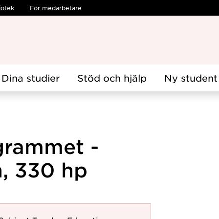
iotek
För medarbetare
Dina studier
Stöd och hjälp
Ny student
grammet -
, 330 hp