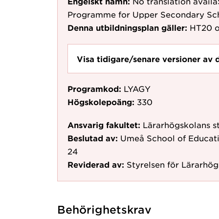
Engelskt namn:
No translation avail
Programme for Upper Secondary Sc
Denna utbildningsplan gäller:
HT20
o
Visa tidigare/senare versioner av 
Programkod:
LYAGY
Högskolepoäng:
330
Ansvarig fakultet:
Lärarhögskolans st
Beslutad av:
Umeå School of Educatio
24
Reviderad av:
Styrelsen för Lärarhö
Behörighetskrav