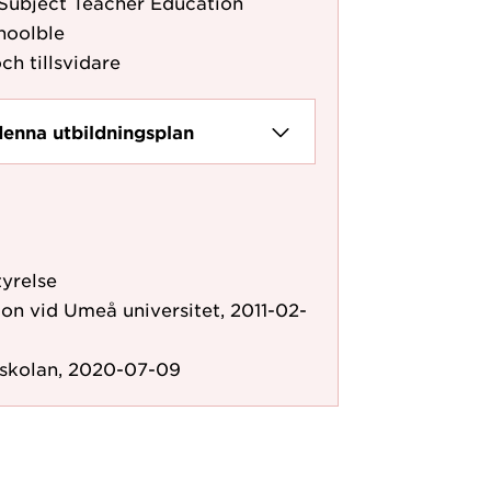
aSubject Teacher Education
hoolble
ch tillsvidare
denna utbildningsplan
yrelse
n vid Umeå universitet, 2011-02-
gskolan, 2020-07-09