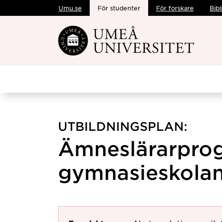
Umu.se
För studenter
För forskare
Bibl
Hoppa direkt till innehållet
UTBILDNINGSPLAN:
Ämneslärarpro
gymnasieskolan