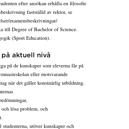
denten efter ansökan erhålla en filosofie
eskrivning fastställd av rektor, se
lser/examensbeskrivningar/
a till Degree of Bachelor of Science.
ogik (Sport Education).
på aktuell nivå
gga på de kunskaper som eleverna får på
gymnasieskolan eller motsvarande
g när det gäller konstnärlig utbildning.
nternas
 bedömningar,
ra och lösa problem, och
t.
l studenterna, utöver kunskaper och