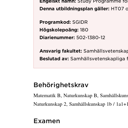
Engelskt namn:
Study Programme for
Denna utbildningsplan gäller:
HT07
o
Programkod:
SGIDR
Högskolepoäng:
180
Diarienummer:
502-1380-12
Ansvarig fakultet:
Samhällsvetenskap
Beslutad av:
Samhällsvetenskapliga 
Behörighetskrav
Matematik B, Naturkunskap B, Samhällskunsk
Naturkunskap 2, Samhällskunskap 1b / 1a1+
Examen