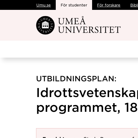
Umu.se
För studenter
För forskare
Bibl
Hoppa direkt till innehållet
UTBILDNINGSPLAN:
Idrottsvetenska
programmet, 1