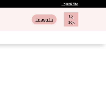
English site
Logga in
Sök