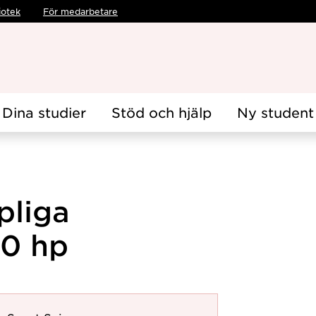
iotek
För medarbetare
Dina studier
Stöd och hjälp
Ny student
pliga
80 hp