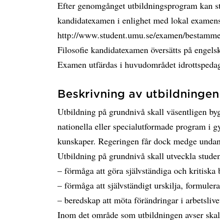
Efter genomgånget utbildningsprogram kan stu
kandidatexamen i enlighet med lokal examensb
http://www.student.umu.se/examen/bestamme
Filosofie kandidatexamen översätts på engelsk
Examen utfärdas i huvudområdet idrottspedag
Beskrivning av utbildningen 
Utbildning på grundnivå skall väsentligen by
nationella eller specialutformade program i 
kunskaper. Regeringen får dock medge undanta
Utbildning på grundnivå skall utveckla stude
– förmåga att göra självständiga och kritiska
– förmåga att självständigt urskilja, formule
– beredskap att möta förändringar i arbetslive
Inom det område som utbildningen avser skal