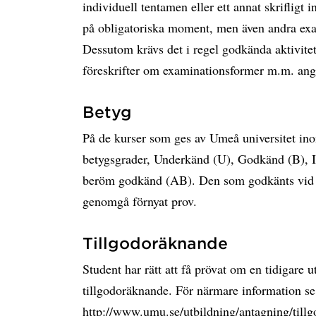
individuell tentamen eller ett annat skrifligt 
på obligatoriska moment, men även andra ex
Dessutom krävs det i regel godkända aktivit
föreskrifter om examinationsformer m.m. ange
Betyg
På de kurser som ges av Umeå universitet in
betygsgrader, Underkänd (U), Godkänd (B),
beröm godkänd (AB). Den som godkänts vid et
genomgå förnyat prov.
Tillgodoräknande
Student har rätt att få prövat om en tidigare 
tillgodoräknande. För närmare information s
http://www.umu.se/utbildning/antagning/till