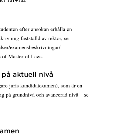
udenten efter ansökan erhålla en
rivning fastställd av rektor, se
lser/examensbeskrivningar/
e of Master of Laws.
på aktuell nivå
igare juris kandidatexamen), som är en
g på grundnivå och avancerad nivå – se
examen