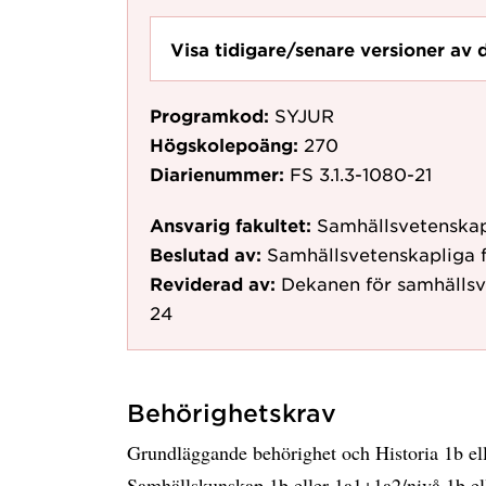
Visa tidigare/senare versioner av 
Programkod:
SYJUR
Högskolepoäng:
270
Diarienummer:
FS 3.1.3-1080-21
Ansvarig fakultet:
Samhällsvetenskap
Beslutad av:
Samhällsvetenskapliga 
Reviderad av:
Dekanen för samhällsv
24
Behörighetskrav
Grundläggande behörighet och Historia 1b el
Samhällskunskap 1b eller 1a1+1a2/nivå 1b e