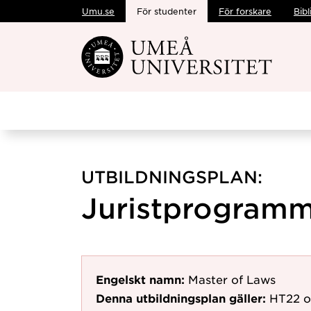
Umu.se
För studenter
För forskare
Bibl
Hoppa direkt till innehållet
UTBILDNINGSPLAN:
Juristprogramm
Engelskt namn:
Master of Laws
Denna utbildningsplan gäller:
HT22
o