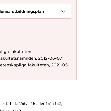
denna utbildningsplan
liga fakulteten
fakultetsnämnden, 2012-06-07
etenskapliga fakulteten, 2021-05-
ler 1a1+1a2/nivå 1b eller 1a1+1a2,
ller 1a1+1a2