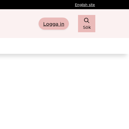
English site
Logga in
Sök