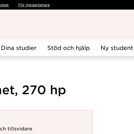
iotek
För medarbetare
Dina studier
Stöd och hjälp
Ny student
et, 270 hp
ch tillsvidare