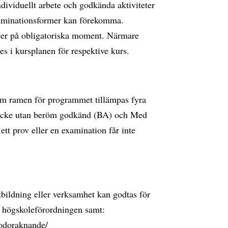
individuellt arbete och godkända aktiviteter
aminationsformer kan förekomma.
eter på obligatoriska moment. Närmare
s i kursplanen för respektive kurs.
om ramen för programmet tillämpas fyra
 Icke utan beröm godkänd (BA) och Med
t prov eller en examination får inte
utbildning eller verksamhet kan godtas för
e högskoleförordningen samt:
godoraknande/