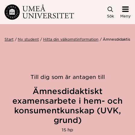
Hoppa direkt till innehållet
Sök
Meny
Start
Ny student
Hitta din välkomstinformation
Ämnesdidaktiskt
Till dig som är antagen till
Ämnesdidaktiskt
examensarbete i hem- och
konsumentkunskap (UVK,
grund)
15 hp