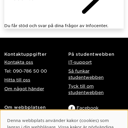
Du får stöd och svar på dina frågor av Infocenter.
Kontaktuppgifter
På studentwebben
Kontakta oss
IT-support
Tel: 090-786 50 00
Så funkar
studentwebben
Hitta till oss
Tyck till om
Om något händer
studentwebben
Om webbplatsen
Facebook
Tillgänglighet på umu.se
Instagram
Cookie-samtycke
Denna webbplats använder kakor (cookies) som
Behandling av
lagras i din webbläsare. Vissa kakor är nödvändiga
TikTok