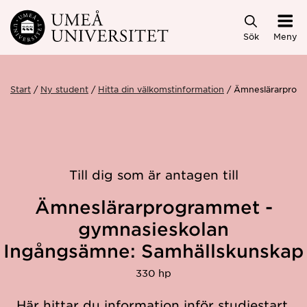
Hoppa direkt till innehållet
Sök
Meny
Start
Ny student
Hitta din välkomstinformation
Ämneslärarprog
Till dig som är antagen till
Ämneslärarprogrammet -
gymnasieskolan
Ingångsämne: Samhällskunskap
330 hp
Här hittar du information inför studiestart.