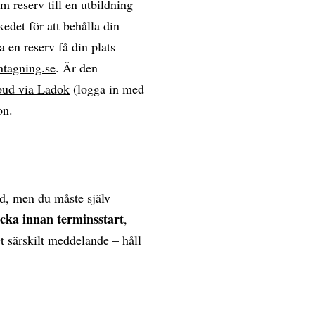
om reserv till en utbildning
edet för att behålla din
a en reserv få din plats
ntagning.se
. Är den
bud via Ladok
(logga in med
on.
d, men du måste själv
ecka innan terminsstart
,
et särskilt meddelande – håll