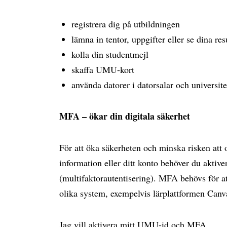
registrera dig på utbildningen
lämna in tentor, uppgifter eller se dina res
kolla din studentmejl
skaffa UMU-kort
använda datorer i datorsalar och universite
MFA – ökar din digitala säkerhet
För att öka säkerheten och minska risken att
information eller ditt konto behöver du akti
(multifaktorautentisering). MFA behövs för at
olika system, exempelvis lärplattformen Can
Jag vill aktivera mitt UMU-id och MFA