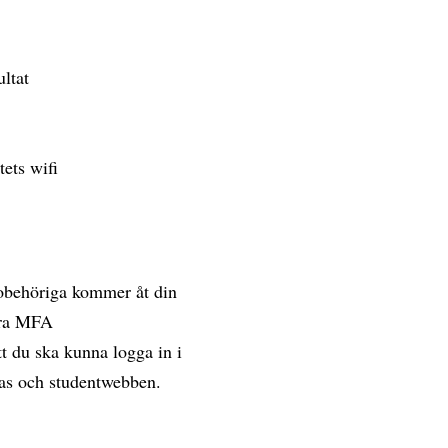
ultat
tets wifi
 obehöriga kommer åt din
vera MFA
t du ska kunna logga in i
vas och studentwebben.