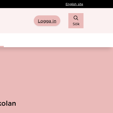
English site
Logga in
Sök
kolan