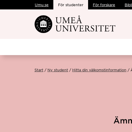
Umu.se
För studenter
För forskare
Bibl
Hoppa direkt till innehållet
Start
Ny student
Hitta din välkomstinformation
Ämne