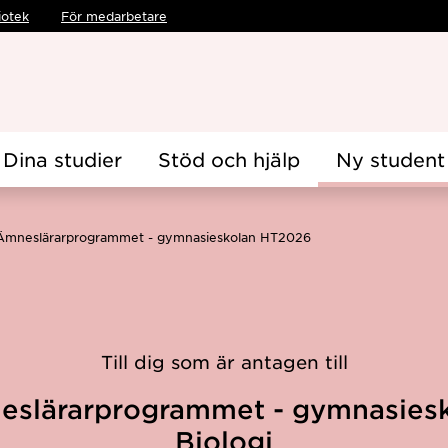
iotek
För medarbetare
Dina studier
Stöd och hjälp
Ny student
Ämneslärarprogrammet - gymnasieskolan HT2026
Till dig som är antagen till
slärarprogrammet - gymnasies
Biologi