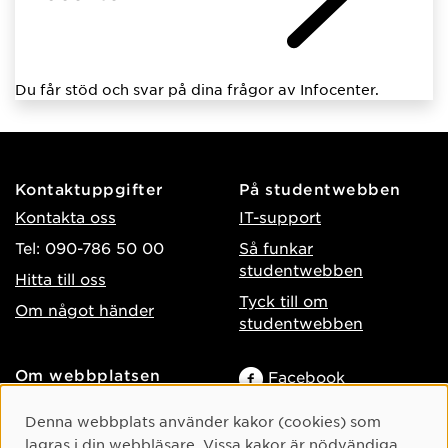
Du får stöd och svar på dina frågor av Infocenter.
Kontaktuppgifter
På studentwebben
Kontakta oss
IT-support
Tel: 090-786 50 00
Så funkar
studentwebben
Hitta till oss
Tyck till om
Om något händer
studentwebben
Om webbplatsen
Facebook
Tillgänglighet på umu.se
Instagram
Cookie-samtycke
Denna webbplats använder kakor (cookies) som
Behandling av
lagras i din webbläsare. Vissa kakor är nödvändiga
TikTok