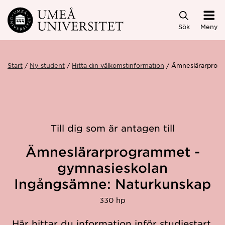
Hoppa direkt till innehållet
Sök
Meny
Start
Ny student
Hitta din välkomstinformation
Ämneslärarprog
Till dig som är antagen till
Ämneslärarprogrammet -
gymnasieskolan
Ingångsämne: Naturkunskap
330 hp
Här hittar du information inför studiestart.