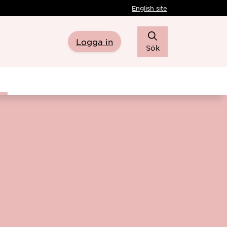
English site
Logga in
Sök