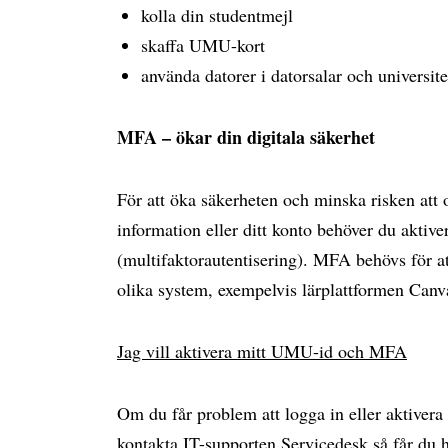
kolla din studentmejl
skaffa UMU-kort
använda datorer i datorsalar och universite
MFA – ökar din digitala säkerhet
För att öka säkerheten och minska risken att
information eller ditt konto behöver du akti
(multifaktorautentisering). MFA behövs för at
olika system, exempelvis lärplattformen Can
Jag vill aktivera mitt UMU-id och MFA
Om du får problem att logga in eller aktiver
kontakta IT-supporten Servicedesk så får du h