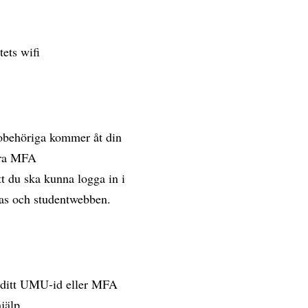
tets wifi
 obehöriga kommer åt din
vera MFA
t du ska kunna logga in i
vas och studentwebben.
a ditt UMU-id eller MFA
jälp
.