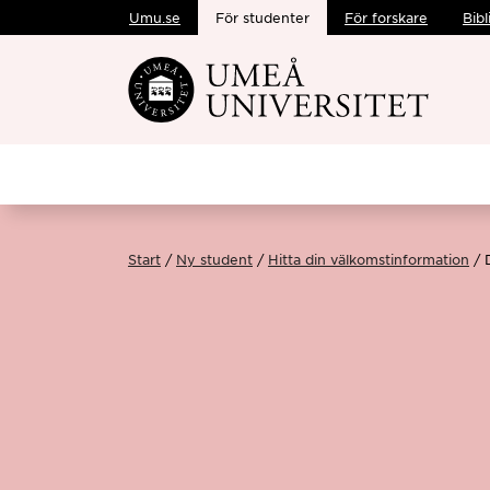
Umu.se
För studenter
För forskare
Bibl
Hoppa direkt till innehållet
Start
Ny student
Hitta din välkomstinformation