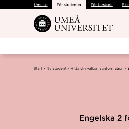
Umu.se
För studenter
För forskare
Bibl
Hoppa direkt till innehållet
Start
Ny student
Hitta din välkomstinformation
Engelska 2 