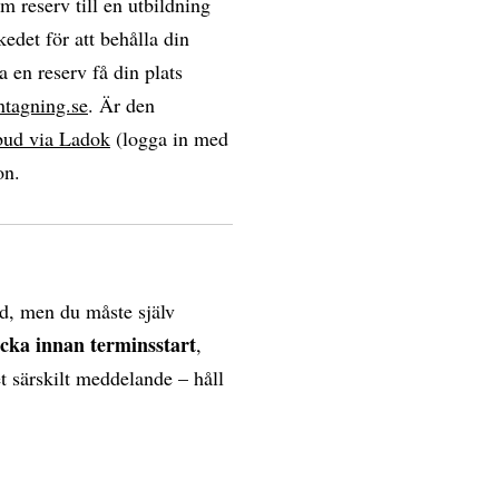
om reserv till en utbildning
edet för att behålla din
a en reserv få din plats
ntagning.se
. Är den
bud via Ladok
(logga in med
on.
d, men du måste själv
ecka innan terminsstart
,
et särskilt meddelande – håll