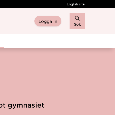
English site
Logga in
Sök
ot gymnasiet