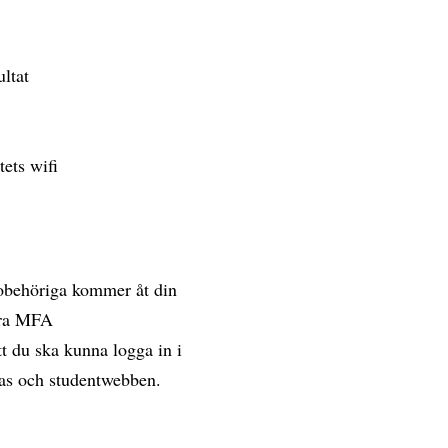
ultat
tets wifi
 obehöriga kommer åt din
vera MFA
t du ska kunna logga in i
vas och studentwebben.