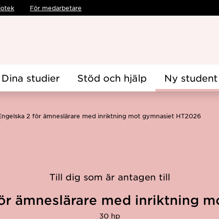
iotek
För medarbetare
Dina studier
Stöd och hjälp
Ny student
Engelska 2 för ämneslärare med inriktning mot gymnasiet HT2026
Till dig som är antagen till
för ämneslärare med inriktning m
30 hp