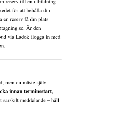
om reserv till en utbildning
edet för att behålla din
a en reserv få din plats
ntagning.se
. Är den
bud via Ladok
(logga in med
on.
d, men du måste själv
ecka innan terminsstart
,
et särskilt meddelande – håll