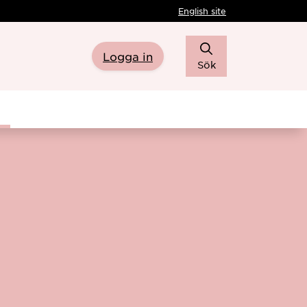
English site
Logga in
Sök