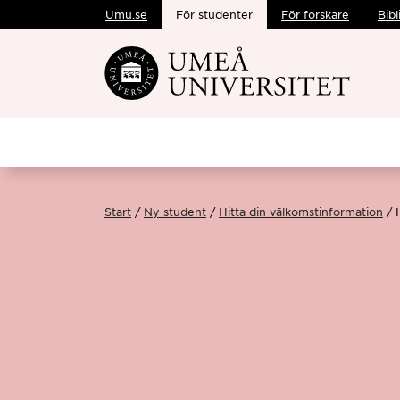
Umu.se
För studenter
För forskare
Bibl
Hoppa direkt till innehållet
Start
Ny student
Hitta din välkomstinformation