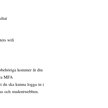
ultat
tets wifi
 obehöriga kommer åt din
vera MFA
t du ska kunna logga in i
vas och studentwebben.