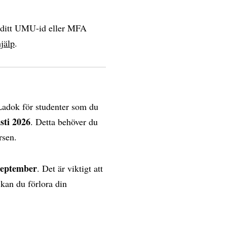
a ditt UMU-id eller MFA
jälp
.
 Ladok för studenter som du
sti 2026
. Detta behöver du
ursen.
 september
. Det är viktigt att
 kan du förlora din