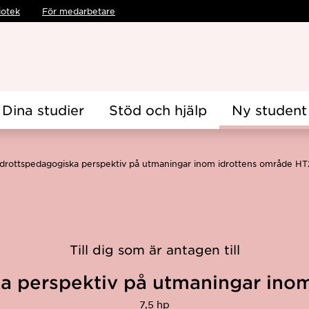
iotek
För medarbetare
Dina studier
Stöd och hjälp
Ny student
Idrottspedagogiska perspektiv på utmaningar inom idrottens område H
Till dig som är antagen till
a perspektiv på utmaningar ino
7,5 hp