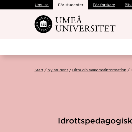
Umu.se
För studenter
För forskare
Bibl
Hoppa direkt till innehållet
Start
Ny student
Hitta din välkomstinformation
Idrottspedagogisk