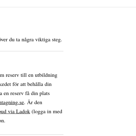
ver du ta några viktiga steg.
om reserv till en utbildning
edet för att behålla din
a en reserv få din plats
ntagning.se
. Är den
bud via Ladok
(logga in med
on.