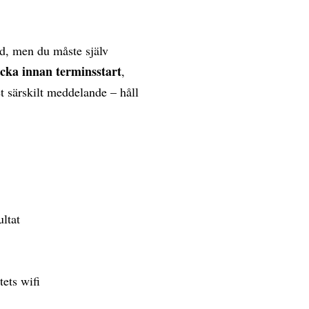
d, men du måste själv
ecka innan terminsstart
,
et särskilt meddelande – håll
ultat
tets wifi