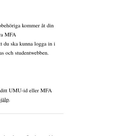
 obehöriga kommer åt din
vera MFA
t du ska kunna logga in i
vas och studentwebben.
a ditt UMU-id eller MFA
jälp
.