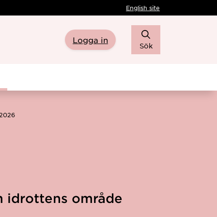
English site
Logga in
Sök
T2026
m idrottens område