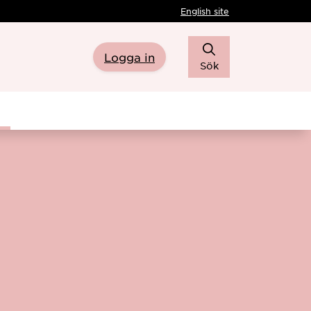
English site
Logga in
Sök