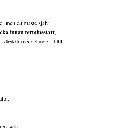
d, men du måste själv
ecka innan terminsstart
,
et särskilt meddelande – håll
ultat
tets wifi