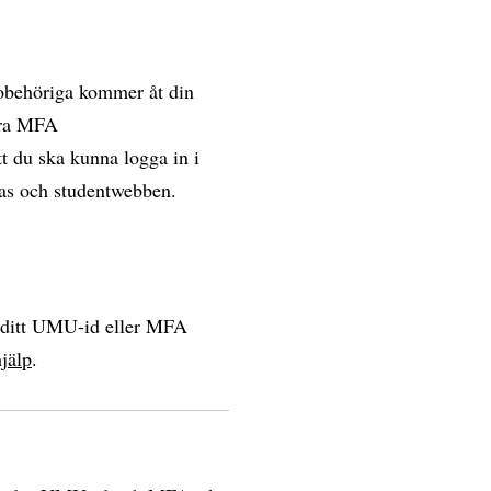
 obehöriga kommer åt din
vera MFA
t du ska kunna logga in i
vas och studentwebben.
a ditt UMU-id eller MFA
jälp
.