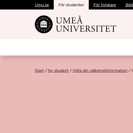
Umu.se
För studenter
För forskare
Bibl
Hoppa direkt till innehållet
Start
Ny student
Hitta din välkomstinformation