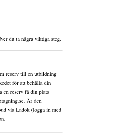
ver du ta några viktiga steg.
om reserv till en utbildning
edet för att behålla din
a en reserv få din plats
ntagning.se
. Är den
bud via Ladok
(logga in med
on.