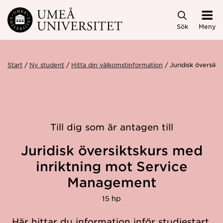
Hoppa direkt till innehållet
Sök
Meny
Start
Ny student
Hitta din välkomstinformation
Juridisk översik
Till dig som är antagen till
Juridisk översiktskurs med
inriktning mot Service
Management
15 hp
Här hittar du information inför studiestart.