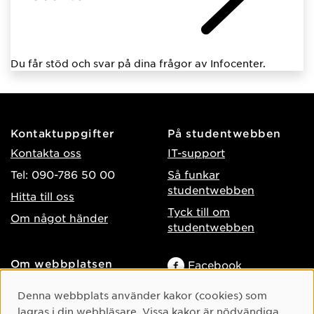
Du får stöd och svar på dina frågor av Infocenter.
Kontaktuppgifter
På studentwebben
Kontakta oss
IT-support
Tel: 090-786 50 00
Så funkar
studentwebben
Hitta till oss
Tyck till om
Om något händer
studentwebben
Om webbplatsen
Facebook
Tillgänglighet på umu.se
Instagram
Cookie-samtycke
Denna webbplats använder kakor (cookies) som
Behandling av
lagras i din webbläsare. Vissa kakor är nödvändiga
TikTok