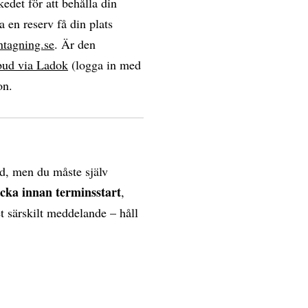
edet för att behålla din
a en reserv få din plats
ntagning.se
. Är den
bud via Ladok
(logga in med
on.
d, men du måste själv
ecka innan terminsstart
,
et särskilt meddelande – håll