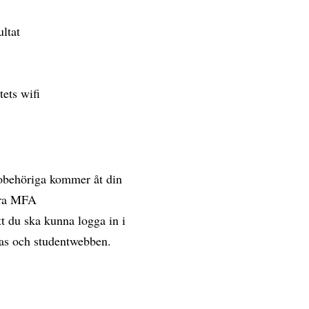
ultat
tets wifi
 obehöriga kommer åt din
vera MFA
t du ska kunna logga in i
vas och studentwebben.