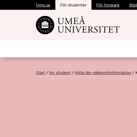
Umu.se
För studenter
För forskare
Bibl
Hoppa direkt till innehållet
Start
Ny student
Hitta din välkomstinformation