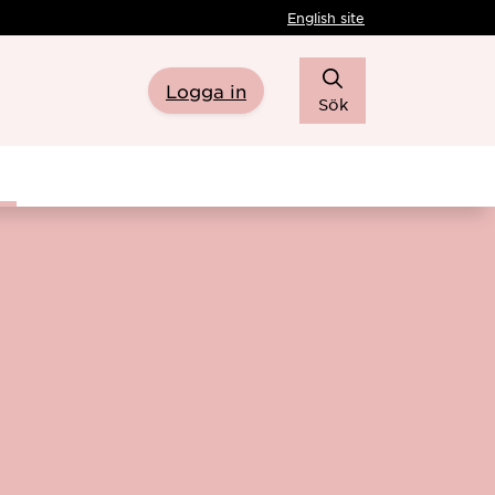
English site
Logga in
Sök