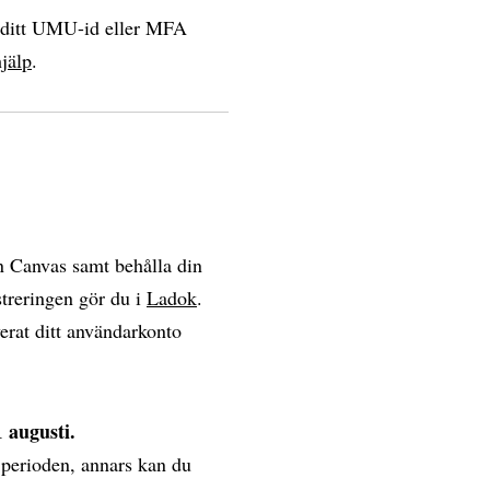
a ditt UMU-id eller MFA
jälp
.
en Canvas samt behålla din
streringen gör du i
Ladok
.
verat ditt användarkonto
 augusti.
n perioden, annars kan du