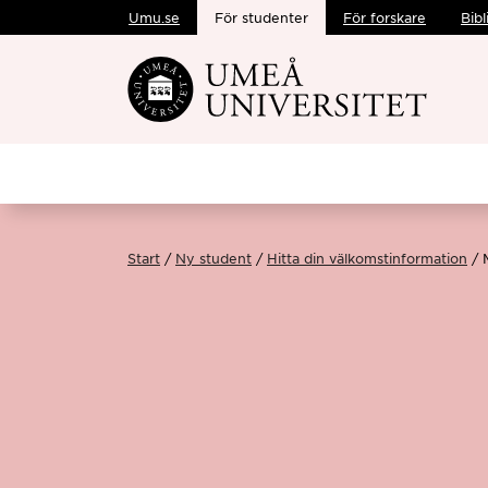
Umu.se
För studenter
För forskare
Bibl
Hoppa direkt till innehållet
Start
Ny student
Hitta din välkomstinformation