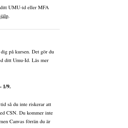
a ditt UMU-id eller MFA
jälp
.
a dig på kursen. Det gör du
 ditt Umu-Id. Läs mer
 1/9.
 tid så du inte riskerar att
m med CSN. Du kommer inte
rmen Canvas förrän du är