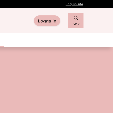
English site
Logga in
Sök