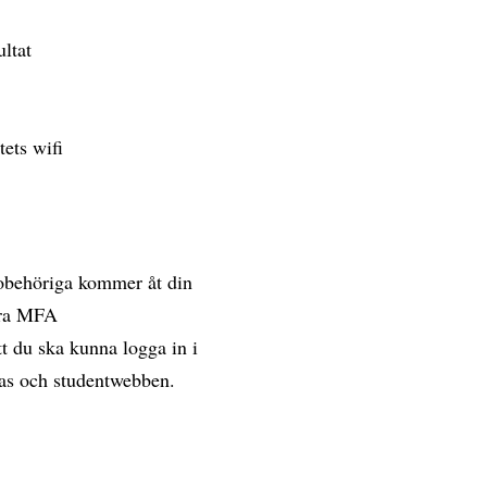
ultat
tets wifi
 obehöriga kommer åt din
vera MFA
t du ska kunna logga in i
vas och studentwebben.