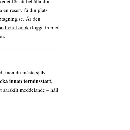
edet för att behålla din
a en reserv få din plats
ntagning.se
. Är den
bud via Ladok
(logga in med
on.
d, men du måste själv
ecka innan terminsstart
,
et särskilt meddelande – håll