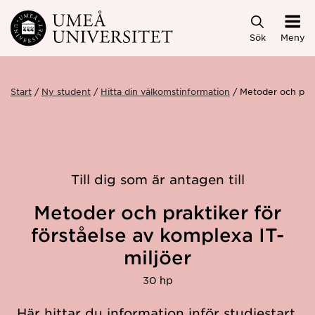
Hoppa direkt till innehållet
Sök
Meny
Start
Ny student
Hitta din välkomstinformation
Metoder och prak
Till dig som är antagen till
Metoder och praktiker för
förståelse av komplexa IT-
miljöer
30 hp
Här hittar du information inför studiestart.