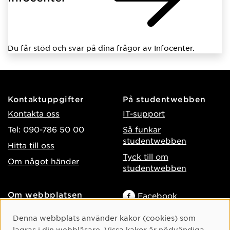
Du får stöd och svar på dina frågor av Infocenter.
Kontaktuppgifter
På studentwebben
Kontakta oss
IT-support
Tel: 090-786 50 00
Så funkar
studentwebben
Hitta till oss
Tyck till om
Om något händer
studentwebben
Om webbplatsen
Facebook
Tillgänglighet på umu.se
Instagram
Cookie-samtycke
Denna webbplats använder kakor (cookies) som
Behandling av
lagras i din webbläsare. Vissa kakor är nödvändiga
TikTok