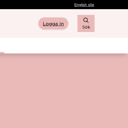
English site
Logga in
Sök