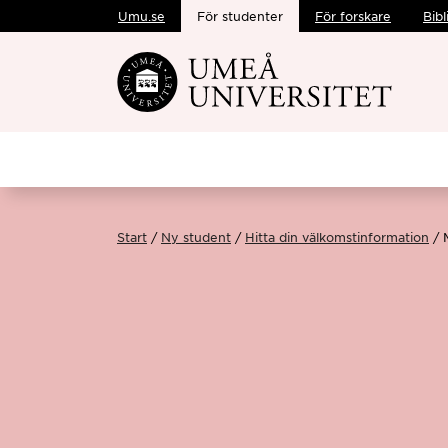
Umu.se
För studenter
För forskare
Bibl
Hoppa direkt till innehållet
Start
Ny student
Hitta din välkomstinformation