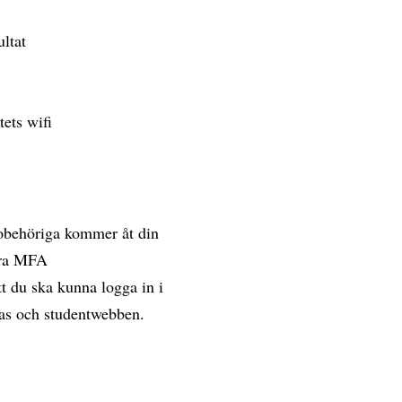
ultat
tets wifi
 obehöriga kommer åt din
vera MFA
t du ska kunna logga in i
vas och studentwebben.