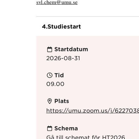
svl.chem@umu.se
4.
Studiestart
Startdatum
2026-08-31
Tid
09.00
Plats
https://umu.zoom.us/j/622703
Schema
Gå till schemat för HT2026