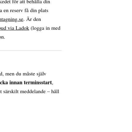
edet för att behålla din
a en reserv få din plats
ntagning.se
. Är den
bud via Ladok
(logga in med
on.
d, men du måste själv
ecka innan terminsstart
,
et särskilt meddelande – håll