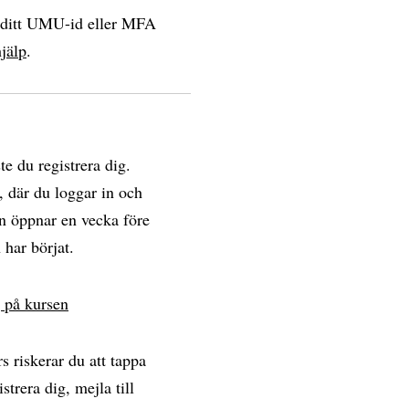
a ditt UMU-id eller MFA
jälp
.
e du registrera dig.
, där du loggar in och
den öppnar en vecka före
 har börjat.
g på kursen
rs riskerar du att tappa
trera dig, mejla till