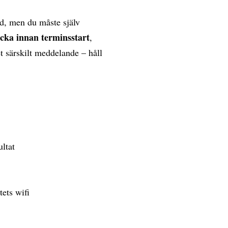
d, men du måste själv
ecka innan terminsstart
,
et särskilt meddelande – håll
ultat
tets wifi