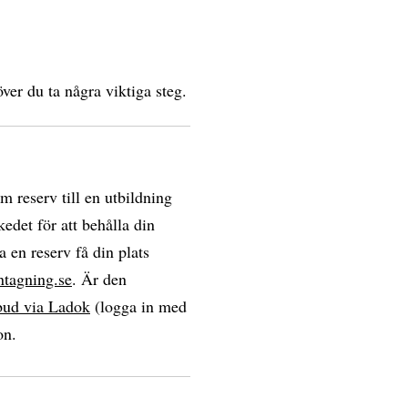
ver du ta några viktiga steg.
om reserv till en utbildning
edet för att behålla din
a en reserv få din plats
ntagning.se
. Är den
bud via Ladok
(logga in med
on.