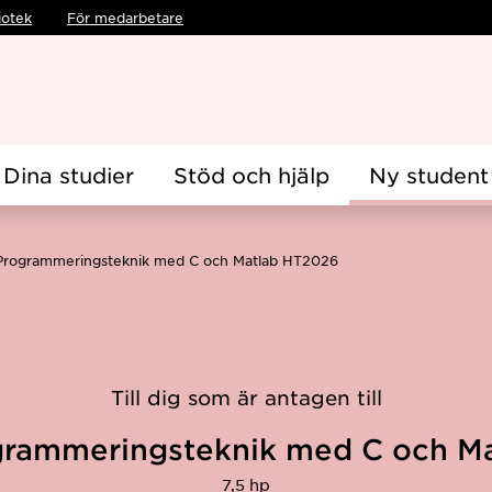
iotek
För medarbetare
Dina studier
Stöd och hjälp
Ny student
Programmeringsteknik med C och Matlab HT2026
Till dig som är antagen till
grammeringsteknik med C och Ma
7,5 hp