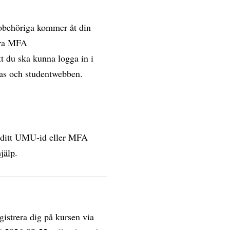
 obehöriga kommer åt din
vera MFA
t du ska kunna logga in i
vas och studentwebben.
a ditt UMU-id eller MFA
jälp
.
egistrera dig på kursen via