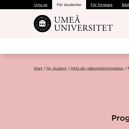
Umu.se
För studenter
För forskare
Bibl
Hoppa direkt till innehållet
Start
Ny student
Hitta din välkomstinformation
Pro