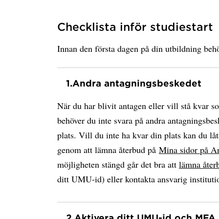
Checklista inför studiestart
Innan den första dagen på din utbildning behö
1.
Andra antagningsbeskedet
När du har blivit antagen eller vill stå kvar s
behöver du inte svara på andra antagningsbesk
plats. Vill du inte ha kvar din plats kan du låt
genom att lämna återbud på
Mina sidor på A
möjligheten stängd går det bra att
lämna åter
ditt UMU-id) eller kontakta ansvarig instituti
2.
Aktivera ditt UMU-id och MFA