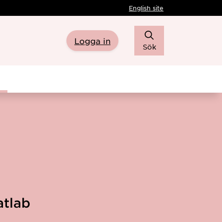
English site
Logga in
Sök
tlab