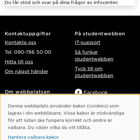
Du får stöd och svar på dina frågor av Infocenter.
Kontaktuppgifter
På studentwebben
Kontakta oss
IT-support
Tel: 090-786 50 00
Så funkar
studentwebben
Hitta till oss
Tyck till om
Om något händer
studentwebben
Om webbplatsen
Facebook
Tillgänglighet på umu.se
Instagram
Cookie-samtycke
Denna webbplats använder kakor (cookies) som
Behandling av
lagras i din webbläsare. Vissa kakor är nödvändiga
TikTok
personuppgifter
för att sidan ska fungera korrekt och andra är
Youtube
Hantera kakor
valbara. Du väljer vilka du vill tillåta.
LinkedIn
Hantera valbara kakor